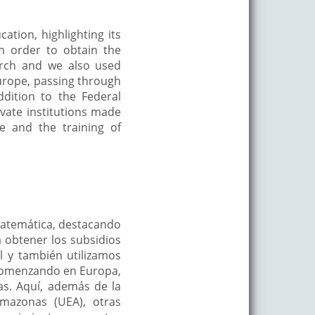
ation, highlighting its
In order to obtain the
arch and we also used
Europe, passing through
ddition to the Federal
vate institutions made
te and the training of
matemática, destacando
a obtener los subsidios
l y también utilizamos
 comenzando en Europa,
as. Aquí, además de la
mazonas (UEA), otras