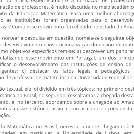
a no Brasil, especificamente a formação de professo
mação de professores, é muito discutida no meio acadêmic
ito da Educação Matemática. Para uma melhor abordage
o as instituições foram organizadas para o desenvol
asil? Como esse movimento foi refletido no estado do Am
 nortear a pesquisa em questão, nomeia-se o seguinte obje
 desenvolvimento e institucionalização do ensino de mate
omo objetivos específicos tem-se: a) descrever um panor
nfatizando esse movimento em Portugal, um dos principa
tificar o desenvolvimento das instituições de ensino de
igentes; c) destacar os fatos legais e pedagógicos
ção de professor de matemática na Universidade Federal d
 textual, ele foi dividido em três tópicos: no primeiro d
ática no Brasil; no segundo, ressaltamos a chegada desta 
nto, e, no terceiro, abordamos sobre a chegada ao Amaz
ntes a esse histórico, assim como as contribuições dest
ação.
da Matemática no Brasil, necessariamente chegamos à 
idades, em particular, a Universidade de Lisboa, em 