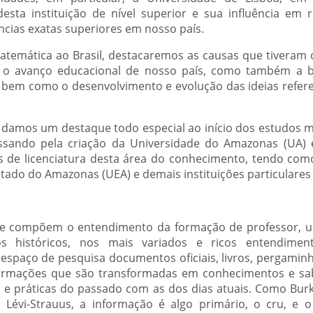
desta instituição de nível superior e sua influência em
ncias exatas superiores em nosso país.
atemática ao Brasil, destacaremos as causas que tiveram
e o avanço educacional de nosso país, como também a b
or, bem como o desenvolvimento e evolução das ideias refer
o damos um destaque todo especial ao início dos estudos 
sando pela criação da Universidade do Amazonas (UA) 
s de licenciatura desta área do conhecimento, tendo com
stado do Amazonas (UEA) e demais instituições particulares
ue compõem o entendimento da formação de professor, u
s históricos, nos mais variados e ricos entendim
espaço de pesquisa documentos oficiais, livros, pergaminho
formações que são transformadas em conhecimentos e sa
is e práticas do passado com as dos dias atuais. Como Burk
Lévi-Strauus, a informação é algo primário, o cru, e 