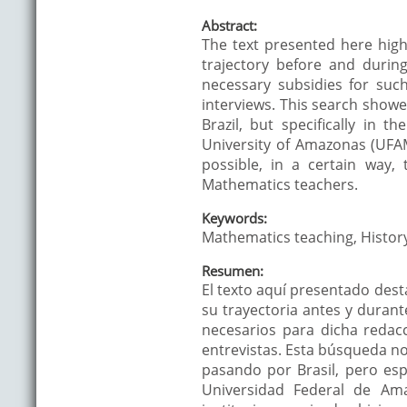
Abstract:
The text presented here highl
trajectory before and during
necessary subsidies for suc
interviews. This search showe
Brazil, but specifically in 
University of Amazonas (UFAM
possible, in a certain way,
Mathematics teachers.
Keywords:
Mathematics teaching, History
Resumen:
El texto aquí presentado des
su trayectoria antes y durant
necesarios para dicha redac
entrevistas. Esta búsqueda n
pasando por Brasil, pero esp
Universidad Federal de Am