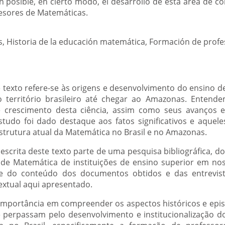
on posible, en cierto modo, el desarrollo de esta área de 
fesores de Matemáticas.
, Historia de la educación matemática, Formación de profe
texto refere-se às origens e desenvolvimento do ensino de
erritório brasileiro até chegar ao Amazonas. Entende
 crescimento desta ciência, assim como seus avanços e
estudo foi dado destaque aos fatos significativos e aquel
trutura atual da Matemática no Brasil e no Amazonas.
 escrita deste texto parte de uma pesquisa bibliográfica, d
e Matemática de instituições de ensino superior em noss
lise do conteúdo dos documentos obtidos e das entrevis
extual aqui apresentado.
la importância em compreender os aspectos históricos e epi
e perpassam pelo desenvolvimento e institucionalização 