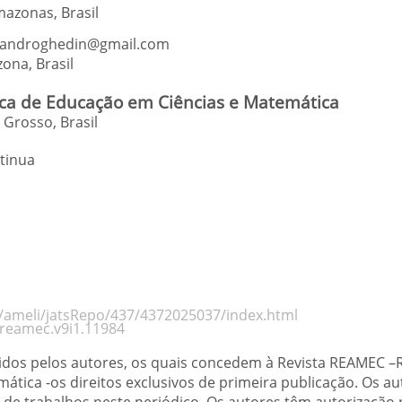
Amazonas
,
Brasil
androghedin@gmail.com
zona
,
Brasil
a de Educação em Ciências e Matemática
Grosso, Brasil
tinua
rg/ameli/jatsRepo/437/4372025037/index.html
/reamec.v9i1.11984
tidos pelos autores, os quais concedem à Revista REAMEC 
tica -os direitos exclusivos de primeira publicação. Os a