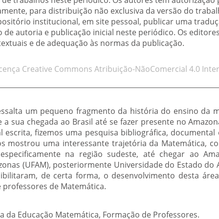
de trabalhos neste periódico. Os autores têm autorização
mente, para distribuição não exclusiva da versão do traba
positório institucional, em site pessoal, publicar uma trad
de autoria e publicação inicial neste periódico. Os editore
 textuais e de adequação às normas da publicação.
icença Creative Commons Atribuição-NãoComercial 4.0 Inter
essalta um pequeno fragmento da história do ensino da 
te a sua chegada ao Brasil até se fazer presente no Amazo
al escrita, fizemos uma pesquisa bibliográfica, documenta
nos mostrou uma interessante trajetória da Matemática, 
 especificamente na região sudeste, até chegar ao Am
zonas (UFAM), posteriormente Universidade do Estado do 
ssibilitaram, de certa forma, o desenvolvimento desta á
 professores de Matemática.
ia da Educação Matemática, Formação de Professores.