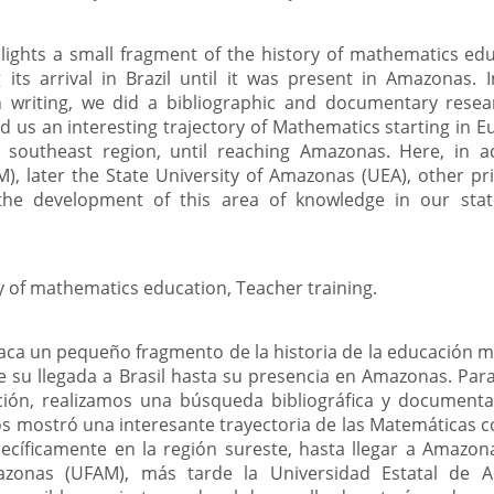
ights a small fragment of the history of mathematics educ
 its arrival in Brazil until it was present in Amazonas. 
h writing, we did a bibliographic and documentary rese
d us an interesting trajectory of Mathematics starting in 
the southeast region, until reaching Amazonas. Here, in a
), later the State University of Amazonas (UEA), other pri
 the development of this area of ​​knowledge in our sta
 of mathematics education, Teacher training.
taca un pequeño fragmento de la historia de la educación 
e su llegada a Brasil hasta su presencia en Amazonas. Par
ción, realizamos una búsqueda bibliográfica y documenta
os mostró una interesante trayectoria de las Matemáticas
ecíficamente en la región sureste, hasta llegar a Amazon
azonas (UFAM), más tarde la Universidad Estatal de A