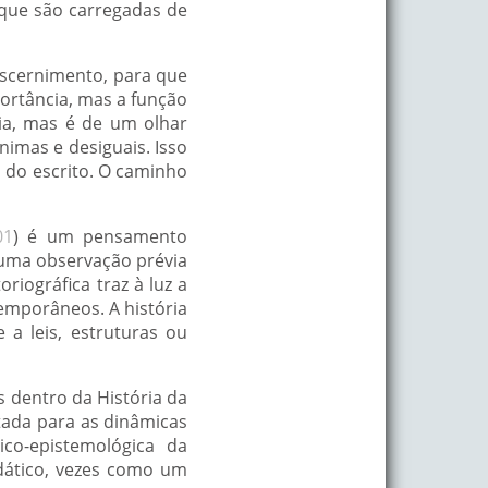
que são carregadas de
iscernimento, para que
ortância, mas a função
ria, mas é de um olhar
imas e desiguais. Isso
 do escrito. O caminho
01
) é um pensamento
 uma observação prévia
iográfica traz à luz a
mporâneos. A história
a leis, estruturas ou
s dentro da História da
tada para as dinâmicas
ico-epistemológica da
idático, vezes como um