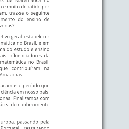
res de Matemática no
o e muito debatido por
m, traz-se o seguinte
vimento do ensino de
azonas?
tivo geral: estabelecer
mática no Brasil, e em
ama do estudo e ensino
is influenciadores da
 matemática no Brasil,
 que contribuíram na
o Amazonas.
estacamos o período que
ciência em nosso país,
onas. Finalizamos com
a área do conhecimento
Europa, passando pela
Portugal, ressaltando