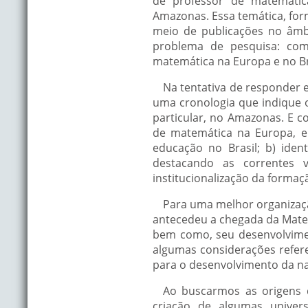
de professor de matemátic
Amazonas. Essa temática, for
meio de publicações no âmb
problema de pesquisa: com
matemática na Europa e no Br
Na tentativa de responder e
uma cronologia que indique o
particular, no Amazonas. E c
de matemática na Europa, e
educação no Brasil; b) iden
destacando as correntes v
institucionalização da forma
Para uma melhor organização
antecedeu a chegada da Matem
bem como, seu desenvolvime
algumas considerações refere
para o desenvolvimento da n
Ao buscarmos as origens 
criação de algumas univers