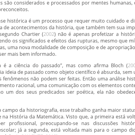
os são considerados e processados por mentes humanas, 
preconceitos.
se histórica é um processo que requer muito cuidado e d
a de acontecimentos da história, que também tem sua imp
 segundo Chartier (
2002
) não é apenas profetizar a histó
ndo os significados e efeitos das rupturas, mesmo que mín
vas, uma nova modalidade de composição e de apropriação
 ser mais bem informado.
ia é a ciência do passado”, mas como afirma Bloch (
20
ria ideia de passado como objeto científico é absurda, sem
s fenômenos não podem ser feitas. Então uma análise histor
imento racional, uma comunicação com os elementos conte
o um dos seus predicados ser poética, ela não obedece 
 campo da historiografia, esse trabalho ganha maior statu
na História da Matemática. Visto que, a primeira está vol
r profissional, preocupando-se nas discussões histór
escolar; já a segunda, está voltada mais para o campo d