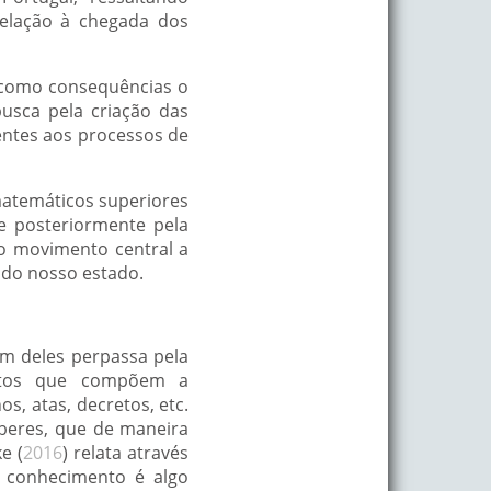
 relação à chegada dos
 como consequências o
usca pela criação das
entes aos processos de
matemáticos superiores
e posteriormente pela
o movimento central a
 do nosso estado.
m deles perpassa pela
entos que compõem a
s, atas, decretos, etc.
beres, que de maneira
e (
2016
) relata através
o conhecimento é algo