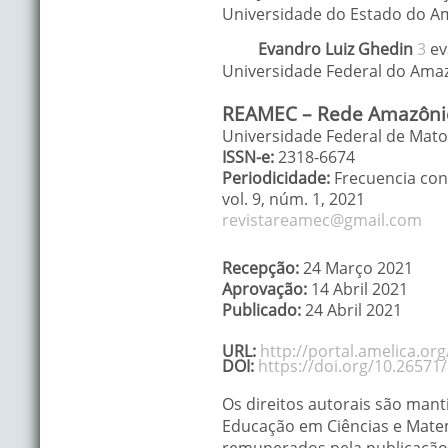
Universidade do Estado do 
Evandro Luiz
Ghedin
3
ev
Universidade Federal do Ama
REAMEC – Rede Amazônic
Universidade Federal de Mato 
ISSN-e:
2318-6674
Periodicidade:
Frecuencia con
vol. 9
, núm. 1,
2021
revistareamec@gmail.com
Recepção:
24 Março 2021
Aprovação:
14 Abril 2021
Publicado:
24 Abril 2021
URL:
http://portal.amelica.o
DOI:
https://doi.org/10.26571
Os direitos autorais são man
Educação em Ciências e Matemá