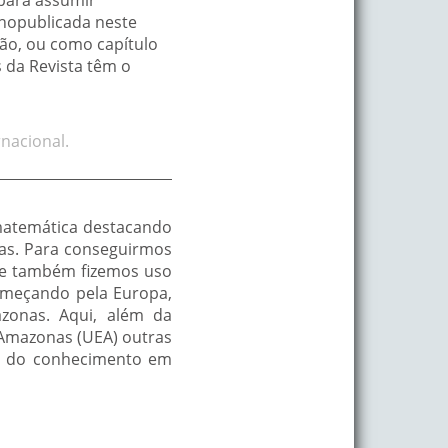
 para assumir
lhopublicada neste
ução, ou como capítulo
s da Revista têm o
nacional.
matemática destacando
nas. Para conseguirmos
l e também fizemos uso
começando pela Europa,
azonas. Aqui, além da
Amazonas (UEA) outras
rea do conhecimento em