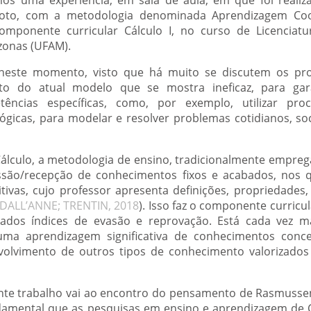
moto, com a metodologia denominada Aprendizagem Co
mponente curricular Cálculo I, no curso de Licenciat
zonas (UFAM).
e neste momento, visto que há muito se discutem os pr
o do atual modelo que se mostra ineficaz, para gar
ências específicas, como, por exemplo, utilizar pro
lógicas, para modelar e resolver problemas cotidianos, soc
 Cálculo, a metodologia de ensino, tradicionalmente empreg
são/recepção de conhecimentos fixos e acabados, nos q
tivas, cujo professor apresenta definições, propriedades
DALL’ANNE; TRENTIN, 2018
). Isso faz o componente curricul
evados índices de evasão e reprovação. Está cada vez m
ma aprendizagem significativa de conhecimentos conc
olvimento de outros tipos de conhecimento valorizados n
ente trabalho vai ao encontro do pensamento de Rasmusse
ndamental que as pesquisas em ensino e aprendizagem de 