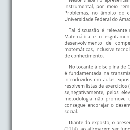
instrumental, por meio re
Problemas, no âmbito do co
Universidade Federal do Ama
Tal discussão é relevant
Matemática e o esgotament
desenvolvimento de compet
matemáticas, inclusive tecno
de conhecimento.
No tocante à disciplina de
é fundamentada na transmis
introduzidos em aulas exposi
resolvem listas de exercícios (
se,negativamente, pelos el
metodologia não promove u
consegue encorajar o desenv
social.
Diante do exposto, o pres
(
2014
), ao afirmarem ser fu