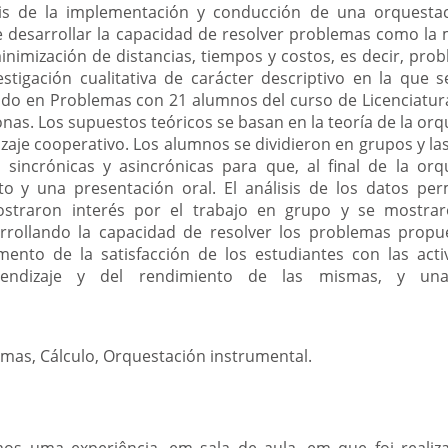
isis de la implementación y conducción de una orquestac
e desarrollar la capacidad de resolver problemas como la 
inimización de distancias, tiempos y costos, es decir, pro
vestigación cualitativa de carácter descriptivo en la que 
do en Problemas con 21 alumnos del curso de Licenciatur
as. Los supuestos teóricos se basan en la teoría de la or
izaje cooperativo. Los alumnos se dividieron en grupos y la
 sincrónicas y asincrónicas para que, al final de la or
o y una presentación oral. El análisis de los datos per
traron interés por el trabajo en grupo y se mostraro
rollando la capacidad de resolver los problemas propue
nto de la satisfacción de los estudiantes con las acti
prendizaje y del rendimiento de las mismas, y un
mas, Cálculo, Orquestación instrumental.
os uma experiência, em sala de aula, em que foi reali