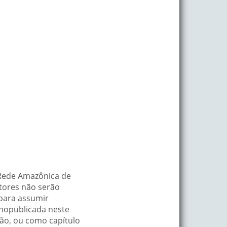
–Rede Amazônica de
utores não serão
 para assumir
lhopublicada neste
ução, ou como capítulo