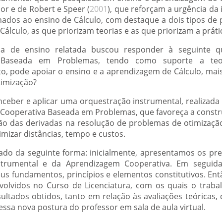
sor e de Robert e Speer (
2001
), que reforçam a urgência da 
onados ao ensino de Cálculo, com destaque a dois tipos de 
álculo, as que priorizam teorias e as que priorizam a práti
ia de ensino relatada buscou responder à seguinte 
 Baseada em Problemas, tendo como suporte a teo
o, pode apoiar o ensino e a aprendizagem de Cálculo, mais
timização?
onceber e aplicar uma orquestração instrumental, realizad
Cooperativa Baseada em Problemas, que favoreça a const
ão das derivadas na resolução de problemas de otimizaçã
imizar distâncias, tempo e custos.
rado da seguinte forma: inicialmente, apresentamos os pr
nstrumental e da Aprendizagem Cooperativa. Em seguid
us fundamentos, princípios e elementos constitutivos. E
olvidos no Curso de Licenciatura, com os quais o trabal
sultados obtidos, tanto em relação às avaliações teóricas,
ssa nova postura do professor em sala de aula virtual.