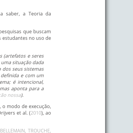
a saber, a Teoria da
 pesquisas que buscam
os estudantes no uso de
 (artefatos e seres
r uma situação dada
io dos seus sistemas
 definida e com um
ma; é intencional,
 mas aponta para a
ção nossa
).
a, o modo de execução,
ijvers et al. (
2010
), ao
(
BELLEMAIN, TROUCHE,