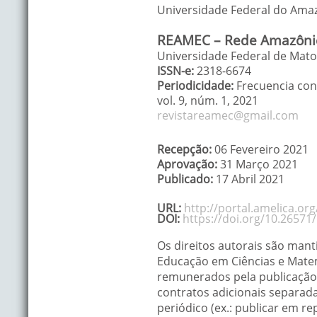
Universidade Federal do Ama
REAMEC – Rede Amazônic
Universidade Federal de Mato 
ISSN-e:
2318-6674
Periodicidade:
Frecuencia con
vol. 9
, núm. 1,
2021
revistareamec@gmail.com
Recepção:
06 Fevereiro 2021
Aprovação:
31 Março 2021
Publicado:
17 Abril 2021
URL:
http://portal.amelica.o
DOI:
https://doi.org/10.26571
Os direitos autorais são man
Educação em Ciências e Matemá
remunerados pela publicação 
contratos adicionais separada
periódico (ex.: publicar em re