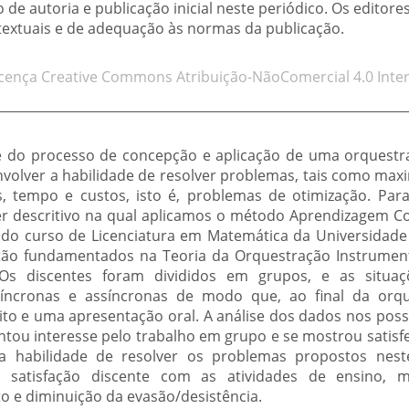
de autoria e publicação inicial neste periódico. Os editore
 textuais e de adequação às normas da publicação.
icença Creative Commons Atribuição-NãoComercial 4.0 Inter
se do processo de concepção e aplicação de uma orquestr
volver a habilidade de resolver problemas, tais como maxi
s, tempo e custos, isto é, problemas de otimização. Para
ter descritivo na qual aplicamos o método Aprendizagem 
do curso de Licenciatura em Matemática da Universidade
tão fundamentados na Teoria da Orquestração Instrumenta
 Os discentes foram divididos em grupos, e as situa
síncronas e assíncronas de modo que, ao final da orq
ito e uma apresentação oral. A análise dos dados nos possi
ntou interesse pelo trabalho em grupo e se mostrou satisf
 habilidade de resolver os problemas propostos neste
satisfação discente com as atividades de ensino, me
 e diminuição da evasão/desistência.