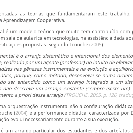
entadas as teorias que fundamentaram este trabalho, 
 a Aprendizagem Cooperativa.
tal é um modelo teórico que muito tem contribuído com
 em sala de aula rica em tecnologias, na assistência dada a
e situações propostas. Segundo Trouche (
2005
):
ntal é o arranjo sistemático e intencional dos elementos
realizado por um agente (professor) no intuito de efetiva
ndizes nas gêneses instrumentais e na evolução e equilíbr
emático, porque, como método, desenvolve-se numa ordem
do ser entendido como um arranjo integrado a um siste
 não descreve um arranjo existente (sempre existe um),
nto a priori desse arranjo (
TROUCHE, 2005, p. 126, tradu
ma orquestração instrumental são a configuração didátic
ouche (
2004
) e a performance didática, caracterizada por Dr
ação evolui necessariamente durante a sua execução.
é um arranjo particular dos estudantes e dos artefatos 