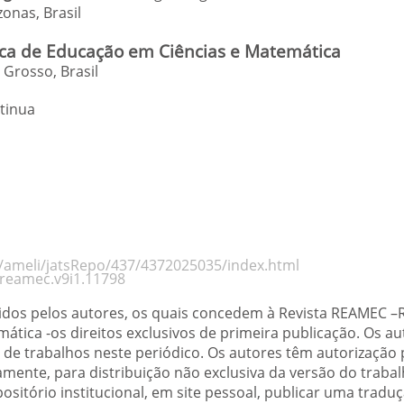
zonas
,
Brasil
a de Educação em Ciências e Matemática
Grosso, Brasil
tinua
rg/ameli/jatsRepo/437/4372025035/index.html
/reamec.v9i1.11798
tidos pelos autores, os quais concedem à Revista REAMEC 
tica -os direitos exclusivos de primeira publicação. Os a
de trabalhos neste periódico. Os autores têm autorização
mente, para distribuição não exclusiva da versão do traba
positório institucional, em site pessoal, publicar uma trad