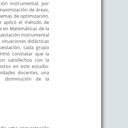
ión instrumental, por
maximización de áreas,
blemas de optimización.
se aplicó el método de
a en Matemáticas de la
questación instrumental
s situaciones didácticas
questación, cada grupo
mitió constatar que la
n satisfechos con la
stos en este estudio.
vidades docentes, una
a disminución de la
zada uma orquestração