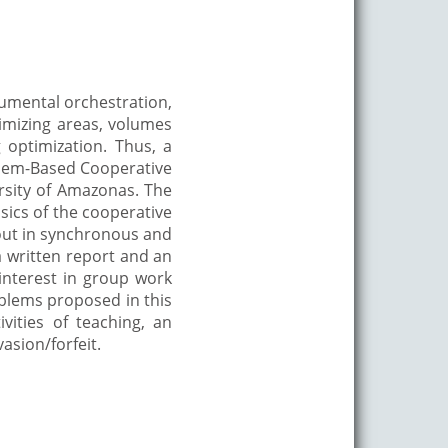
rumental orchestration,
imizing areas, volumes
 optimization. Thus, a
blem-Based Cooperative
rsity of Amazonas. The
ics of the cooperative
 out in synchronous and
a written report and an
interest in group work
oblems proposed in this
ivities of teaching, an
asion/forfeit.