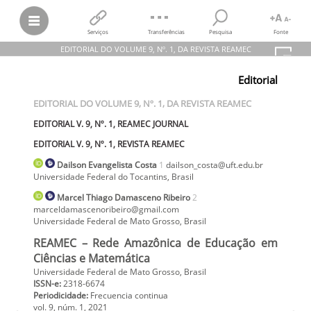
Serviços
Transferências
Pesquisa
Fonte
EDITORIAL DO VOLUME 9, Nº. 1, DA REVISTA REAMEC
Dailson Evangelista Costa; Marcel Thiago Damasceno Ribeiro
Editorial
EDITORIAL DO VOLUME 9, Nº. 1, DA REVISTA REAMEC
EDITORIAL V. 9, Nº. 1, REAMEC JOURNAL
EDITORIAL DO VOLUME 9, Nº. 1, DA REVISTA REAMEC
EDITORIAL V. 9, Nº. 1, REVISTA REAMEC
REAMEC – Rede Amazônica de Educação em Ciências e Matemática,
EDITORIAL V. 9, Nº. 1, REAMEC JOURNAL
vol.
9, núm. 1, 2021
Universidade Federal de Mato Grosso
EDITORIAL V. 9, Nº. 1, REVISTA REAMEC
Dailson Evangelista
Costa
1
dailson_costa@uft.edu.br
Universidade Federal do Tocantins
,
Brasil
Marcel Thiago
Damasceno Ribeiro
2
marceldamascenoribeiro@gmail.com
Universidade Federal de Mato Grosso
,
Brasil
REAMEC – Rede Amazônica de Educação em
Ciências e Matemática
Universidade Federal de Mato Grosso, Brasil
ISSN-e:
2318-6674
Periodicidade:
Frecuencia continua
vol. 9
, núm. 1,
2021