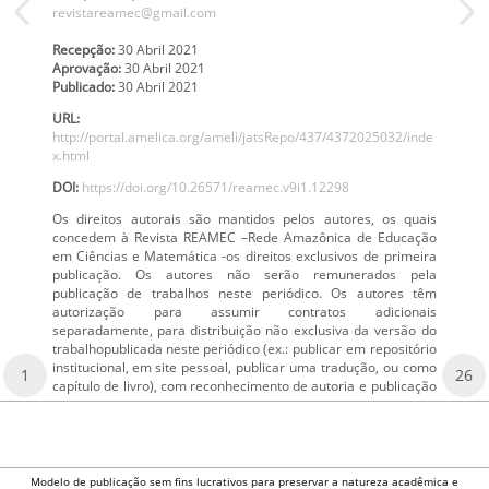
revistareamec@gmail.com
Recepção:
30 Abril 2021
Aprovação:
30 Abril 2021
Publicado:
30 Abril 2021
URL:
http://portal.amelica.org/ameli/jatsRepo/437/4372025032/inde
x.html
DOI:
https://doi.org/10.26571/reamec.v9i1.12298
Os direitos autorais são mantidos pelos autores, os quais
concedem à Revista REAMEC –Rede Amazônica de Educação
em Ciências e Matemática -os direitos exclusivos de primeira
publicação. Os autores não serão remunerados pela
publicação de trabalhos neste periódico. Os autores têm
autorização para assumir contratos adicionais
separadamente, para distribuição não exclusiva da versão do
trabalhopublicada neste periódico (ex.: publicar em repositório
institucional, em site pessoal, publicar uma tradução, ou como
1
26
capítulo de livro), com reconhecimento de autoria e publicação
Modelo de publicação sem fins lucrativos para preservar a natureza acadêmica e