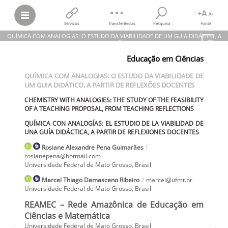
Serviços
Transferências
Pesquisa
Fonte
QUÍMICA COM ANALOGIAS: O ESTUDO DA VIABILIDADE DE UM GUIA DIDÁTICO, A
PARTIR DE REFLEXÕES DOCENTES
Educação em Ciências
Rosiane Alexandre Pena Guimarães; Marcel Thiago Damasceno
Ribeiro
QUÍMICA COM ANALOGIAS: O ESTUDO DA VIABILIDADE DE
QUÍMICA COM ANALOGIAS: O ESTUDO DA VIABILIDADE DE UM GUIA
UM GUIA DIDÁTICO, A PARTIR DE REFLEXÕES DOCENTES
DIDÁTICO, A PARTIR DE REFLEXÕES DOCENTES
CHEMISTRY WITH ANALOGIES: THE STUDY OF THE FEASIBILITY OF A
CHEMISTRY WITH ANALOGIES: THE STUDY OF THE FEASIBILITY
TEACHING PROPOSAL, FROM TEACHING REFLECTIONS
OF A TEACHING PROPOSAL, FROM TEACHING REFLECTIONS
QUÍMICA CON ANALOGÍAS: EL ESTUDIO DE LA VIABILIDAD DE UNA
GUÍA DIDÁCTICA, A PARTIR DE REFLEXIONES DOCENTES
QUÍMICA CON ANALOGÍAS: EL ESTUDIO DE LA VIABILIDAD DE
REAMEC – Rede Amazônica de Educação em Ciências e Matemática,
vol.
9, núm. 1, 2021
UNA GUÍA DIDÁCTICA, A PARTIR DE REFLEXIONES DOCENTES
Universidade Federal de Mato Grosso
Rosiane Alexandre
Pena Guimarães
1
rosianepena@hotmail.com
Universidade Federal de Mato Grosso
,
Brasil
Marcel Thiago
Damasceno Ribeiro
2
marcel@ufmt.br
Universidade Federal de Mato Grosso
,
Brasil
REAMEC – Rede Amazônica de Educação em
Ciências e Matemática
Universidade Federal de Mato Grosso, Brasil