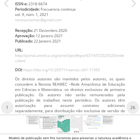
ISSN-e:
2318-6674
Periodicidade:
Frecuencia continua
vol. 9
, núm. 1,
2021
revistareamec@gmail.com
Recepção:
21 Dezembro 2020
Aprovação:
12 Janeiro 2021
Publicado:
22 Janeiro 2021
URL:
http://portal.amelica.org/ameli/jatsRepo/437/4372025020/inde
x.html
DOI:
https://doi.org/10.26571/reamec.v9i1.11565
Os direitos autorais são mantidos pelos autores, os quais
concedem à Revista REAMEC –Rede Amazônica de Educação
em Ciências e Matemática -os direitos exclusivos de primeira
publicação. Os autores não serão remunerados pela
publicação de trabalhos neste periódico. Os autores têm
autorização para assumir contratos adicionais
1
26
separadamente, para distribuição não exclusiva da versão do
Modelo de publicação sem fins lucrativos para preservar a natureza acadêmica e