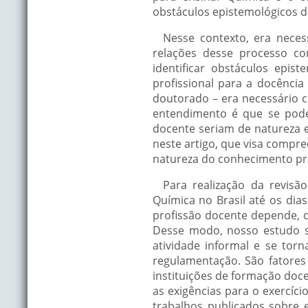
obstáculos epistemológicos d
Nesse contexto, era nece
relações desse processo co
identificar obstáculos epi
profissional para a docênci
doutorado – era necessário c
entendimento é que se pode
docente seriam de natureza 
neste artigo, que visa compr
natureza do conhecimento pro
Para realização da revisã
Química no Brasil até os dia
profissão docente depende, d
Desse modo, nosso estudo s
atividade informal e se to
regulamentação. São fatores 
instituições de formação doce
as exigências para o exercíci
trabalhos publicados sobre e