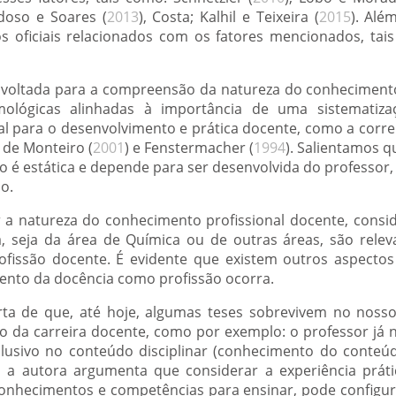
rdoso e Soares (
2013
), Costa; Kalhil e Teixeira (
2015
). Alé
 oficiais relacionados com os fatores mencionados, tais
ca voltada para a compreensão da natureza do conhecimento
mológicas alinhadas à importância de uma sistemati
l para o desenvolvimento e prática docente, como a corr
 de Monteiro (
2001
) e Fenstermacher (
1994
). Salientamos 
 é estática e depende para ser desenvolvida do professor,
o.
r a natureza do conhecimento profissional docente, cons
ra, seja da área de Química ou de outras áreas, são relev
ofissão docente. É evidente que existem outros aspectos
ento da docência como profissão ocorra.
erta de que, até hoje, algumas teses sobrevivem no noss
ão da carreira docente, como por exemplo: o professor já n
xclusivo no conteúdo disciplinar (conhecimento do conteúd
, a autora argumenta que considerar a experiência prát
onhecimentos e competências para ensinar, pode configura