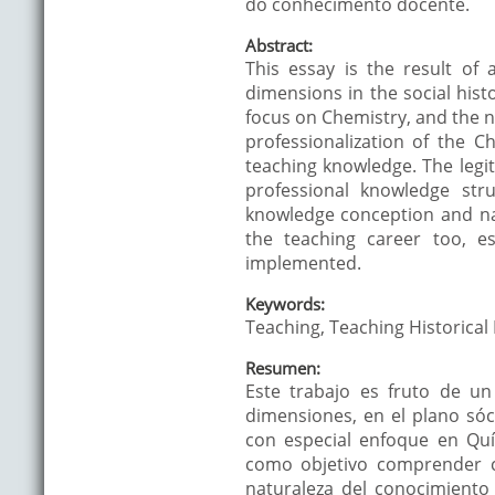
do conhecimento docente.
Abstract:
This essay is the result of 
dimensions in the social histo
focus on Chemistry, and the n
professionalization of the 
teaching knowledge. The legiti
professional knowledge str
knowledge conception and nat
the teaching career too, e
implemented.
Keywords:
Teaching, Teaching Historical
Resumen:
Este trabajo es fruto de un 
dimensiones, en el plano sóci
con especial enfoque en Quím
como objetivo comprender có
naturaleza del conocimiento 