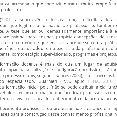
r ou artesanal o que conduziu durante muito tempo à irr
 professores.
(
2001
), a sobrevivência dessas crenças dificulta a luta
zador que legitime a formação do professor e, também 
. A tese que atribui demasiadamente importância à ex
 profissional para ensinar, propicia concepções de se
saber o conteúdo e que ensinar, aprende-se com a práti
periência que se adquire no exercício da profissão e não a
ente, como: estágio supervisionado, programas e projetos,
 formação docente é mais do que um lugar de aquisi
 ímpar na socialização e configuração profissional. A f
do professor, pois, segundo Soares (2004), ela fornece as 
co especializado. Guarnieri (1996 apud
PENA, 2010, 
a formação inicial, pois “não se pode atribuir a ela fun
vel oferecer uma formação que ‘produza’ professores com
a ter uma visão estática do conhecimento e da própria profis
cimento profissional do professor não é estático e a im
bases para a construção desse conhecimento profissional na