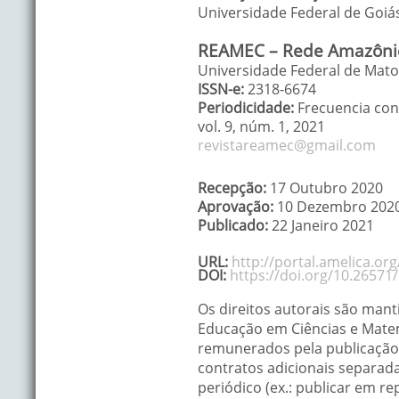
Universidade Federal de Goiá
REAMEC – Rede Amazônic
Universidade Federal de Mato 
ISSN-e:
2318-6674
Periodicidade:
Frecuencia con
vol. 9
, núm. 1,
2021
revistareamec@gmail.com
Recepção:
17 Outubro 2020
Aprovação:
10 Dezembro 202
Publicado:
22 Janeiro 2021
URL:
http://portal.amelica.o
DOI:
https://doi.org/10.26571
Os direitos autorais são man
Educação em Ciências e Matemá
remunerados pela publicação 
contratos adicionais separada
periódico (ex.: publicar em re