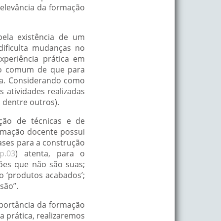
elevância da formação
 pela existência de um
dificulta mudanças no
periência prática em
nso comum de que para
ca. Considerando como
s atividades realizadas
 dentre outros).
ção de técnicas e de
ormação docente possui
bases para a construção
p.03
) atenta, para o
ções que não são suas;
o ‘produtos acabados’;
são”.
portância da formação
 prática, realizaremos