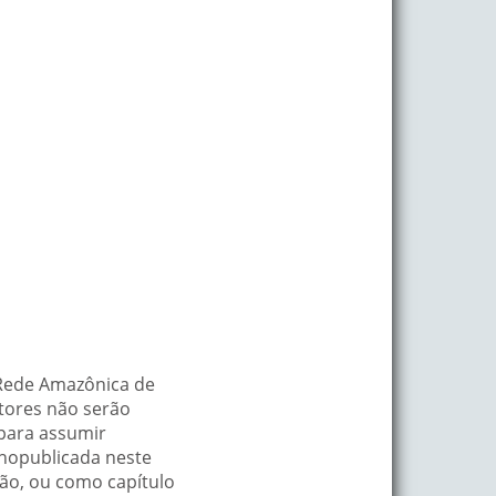
–Rede Amazônica de
utores não serão
 para assumir
lhopublicada neste
ução, ou como capítulo