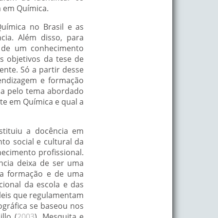
a em Química.
uímica no Brasil e as
cia. Além disso, para
m de um conhecimento
 objetivos da tese de
nte. Só a partir desse
rendizagem e formação
ha pelo tema abordado
te em Química e qual a
stituiu a docência em
o social e cultural da
ecimento profissional.
ncia deixa de ser uma
uma formação e de uma
cional da escola e das
e leis que regulamentam
iográfica se baseou nos
llo (
2003
), Mesquita e