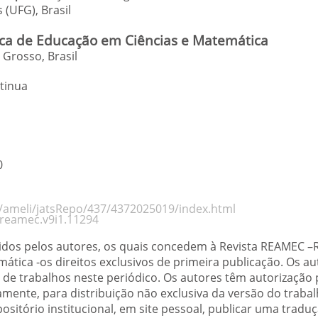
s (UFG)
,
Brasil
a de Educação em Ciências e Matemática
Grosso, Brasil
tinua
0
rg/ameli/jatsRepo/437/4372025019/index.html
/reamec.v9i1.11294
tidos pelos autores, os quais concedem à Revista REAMEC 
tica -os direitos exclusivos de primeira publicação. Os a
de trabalhos neste periódico. Os autores têm autorização
mente, para distribuição não exclusiva da versão do traba
positório institucional, em site pessoal, publicar uma trad