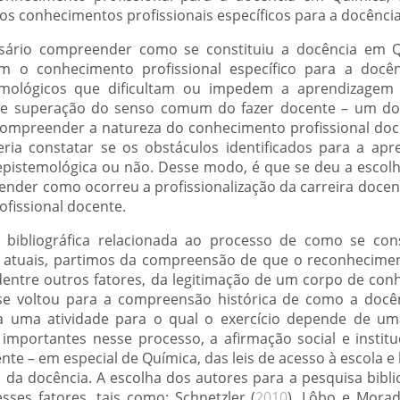
os conhecimentos profissionais específicos para a docênci
ssário compreender como se constituiu a docência em Q
m o conhecimento profissional específico para a docên
stemológicos que dificultam ou impedem a aprendizage
a e superação do senso comum do fazer docente – um dos
ompreender a natureza do conhecimento profissional doce
ria constatar se os obstáculos identificados para a ap
epistemológica ou não. Desse modo, é que se deu a escol
eender como ocorreu a profissionalização da carreira docen
fissional docente.
o bibliográfica relacionada ao processo de como se con
s atuais, partimos da compreensão de que o reconheciment
entre outros fatores, da legitimação de um corpo de conh
e voltou para a compreensão histórica de como a docê
rna uma atividade para o qual o exercício depende de 
importantes nesse processo, a afirmação social e institu
nte – em especial de Química, das leis de acesso à escola 
o da docência. A escolha dos autores para a pesquisa bibl
sses fatores, tais como: Schnetzler (
2010
), Lôbo e Moradi