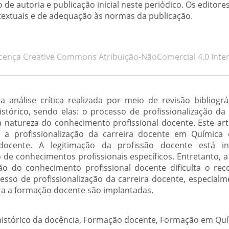
de autoria e publicação inicial neste periódico. Os editore
 textuais e de adequação às normas da publicação.
icença Creative Commons Atribuição-NãoComercial 4.0 Inter
 análise crítica realizada por meio de revisão bibliográ
stórico, sendo elas: o processo de profissionalização da
a natureza do conhecimento profissional docente. Este ar
a profissionalização da carreira docente em Química 
 docente. A legitimação da profissão docente está i
e conhecimentos profissionais específicos. Entretanto, a
o do conhecimento profissional docente dificulta o rec
esso de profissionalização da carreira docente, especia
ara a formação docente são implantadas.
histórico da docência, Formação docente, Formação em Quí