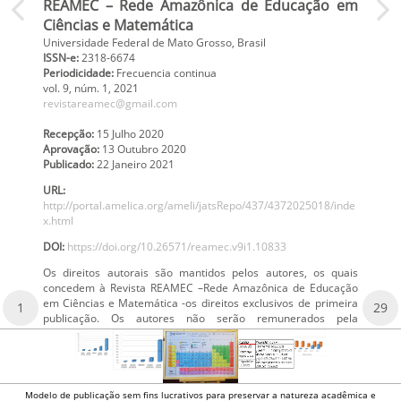
REAMEC – Rede Amazônica de Educação em
Ciências e Matemática
Universidade Federal de Mato Grosso, Brasil
ISSN-e:
2318-6674
Periodicidade:
Frecuencia continua
vol. 9
, núm. 1,
2021
revistareamec@gmail.com
Recepção:
15 Julho 2020
Aprovação:
13 Outubro 2020
Publicado:
22 Janeiro 2021
URL:
http://portal.amelica.org/ameli/jatsRepo/437/4372025018/inde
x.html
DOI:
https://doi.org/10.26571/reamec.v9i1.10833
Os direitos autorais são mantidos pelos autores, os quais
concedem à Revista REAMEC –Rede Amazônica de Educação
em Ciências e Matemática -os direitos exclusivos de primeira
1
29
publicação. Os autores não serão remunerados pela
Modelo de publicação sem fins lucrativos para preservar a natureza acadêmica e