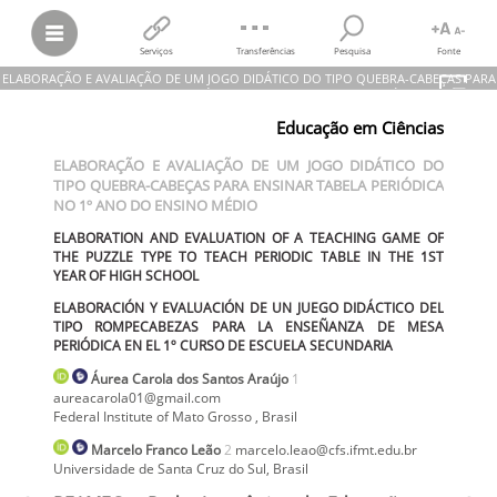
Serviços
Transferências
Pesquisa
Fonte
ELABORAÇÃO E AVALIAÇÃO DE UM JOGO DIDÁTICO DO TIPO QUEBRA-CABEÇAS PARA
ENSINAR TABELA PERIÓDICA NO 1º ANO DO ENSINO MÉDIO
Educação em Ciências
Áurea Carola dos Santos Araújo; Marcelo Franco Leão
ELABORAÇÃO E AVALIAÇÃO DE UM JOGO DIDÁTICO DO TIPO
ELABORAÇÃO E AVALIAÇÃO DE UM JOGO DIDÁTICO DO
QUEBRA-CABEÇAS PARA ENSINAR TABELA PERIÓDICA NO 1º ANO DO
TIPO QUEBRA-CABEÇAS PARA ENSINAR TABELA PERIÓDICA
ENSINO MÉDIO
ELABORATION AND EVALUATION OF A TEACHING GAME OF THE
NO 1º ANO DO ENSINO MÉDIO
PUZZLE TYPE TO TEACH PERIODIC TABLE IN THE 1ST YEAR OF HIGH
SCHOOL
ELABORATION AND EVALUATION OF A TEACHING GAME OF
ELABORACIÓN Y EVALUACIÓN DE UN JUEGO DIDÁCTICO DEL TIPO
THE PUZZLE TYPE TO TEACH PERIODIC TABLE IN THE 1ST
ROMPECABEZAS PARA LA ENSEÑANZA DE MESA PERIÓDICA EN EL 1º
YEAR OF HIGH SCHOOL
CURSO DE ESCUELA SECUNDARIA
REAMEC – Rede Amazônica de Educação em Ciências e Matemática,
ELABORACIÓN Y EVALUACIÓN DE UN JUEGO DIDÁCTICO DEL
vol.
9, núm. 1, 2021
TIPO ROMPECABEZAS PARA LA ENSEÑANZA DE MESA
Universidade Federal de Mato Grosso
PERIÓDICA EN EL 1º CURSO DE ESCUELA SECUNDARIA
Áurea Carola
dos Santos Araújo
1
aureacarola01@gmail.com
Federal Institute of Mato Grosso
,
Brasil
Marcelo
Franco Leão
2
marcelo.leao@cfs.ifmt.edu.br
Universidade de Santa Cruz do Sul
,
Brasil