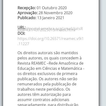
Recepção:
01 Outubro 2020
Aprovação:
28 Novembro 2020
Publicado:
13 Janeiro 2021
URL:
http://portal.amelica.org/ameli/jatsR
epo/437/4372025013/index.html
DOI:
https://doi.org/10.26571/reamec.v9i1
.11227
Os direitos autorais são mantidos
pelos autores, os quais concedem à
Revista REAMEC –Rede Amazônica de
Educação em Ciências e Matemática -
os direitos exclusivos de primeira
publicação. Os autores não serão
remunerados pela publicação de
trabalhos neste periódico. Os
autores têm autorização para
assumir contratos adicionais
separadamente, para distribuição