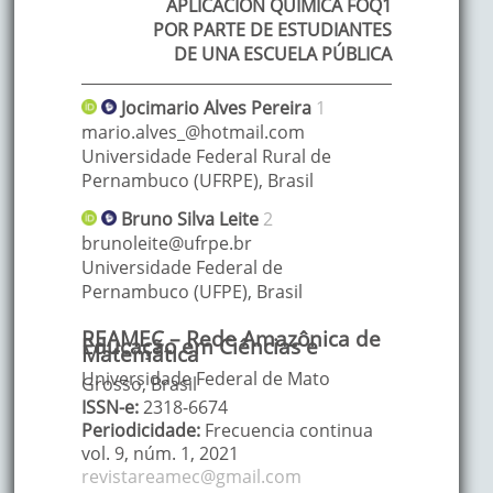
APLICACIÓN QUÍMICA FOQ1
POR PARTE DE ESTUDIANTES
DE UNA ESCUELA PÚBLICA
Jocimario
Alves Pereira
1
mario.alves_@hotmail.com
Universidade Federal Rural de
Pernambuco (UFRPE)
,
Brasil
Bruno
Silva Leite
2
brunoleite@ufrpe.br
Universidade Federal de
Pernambuco (UFPE)
,
Brasil
REAMEC – Rede Amazônica de
Educação em Ciências e
Matemática
Universidade Federal de Mato
Grosso, Brasil
ISSN-e:
2318-6674
Periodicidade:
Frecuencia continua
vol. 9
, núm. 1,
2021
revistareamec@gmail.com