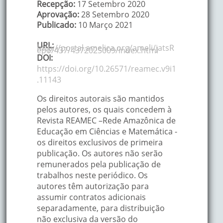
Recepção:
17 Setembro 2020
Aprovação:
28 Setembro 2020
Publicado:
10 Março 2021
URL:
http://portal.amelica.org/ameli/jatsR
epo/437/4372025009/index.html
DOI:
https://doi.org/10.26571/reamec.v9i1
.11143
Os direitos autorais são mantidos
pelos autores, os quais concedem à
Revista REAMEC –Rede Amazônica de
Educação em Ciências e Matemática -
os direitos exclusivos de primeira
publicação. Os autores não serão
remunerados pela publicação de
trabalhos neste periódico. Os
autores têm autorização para
assumir contratos adicionais
separadamente, para distribuição
não exclusiva da versão do