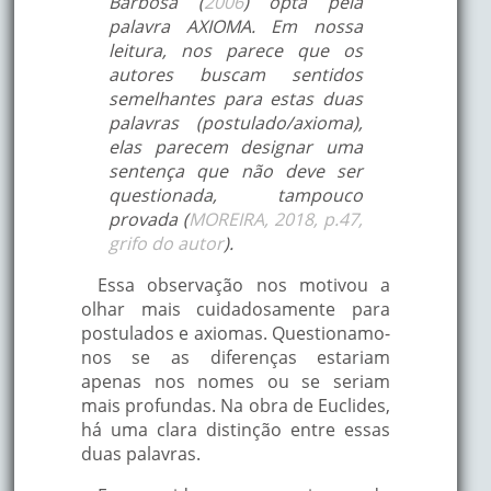
Barbosa (
2006
) opta pela
palavra AXIOMA. Em nossa
leitura, nos parece que os
autores buscam sentidos
semelhantes para estas duas
palavras (postulado/axioma),
elas parecem designar uma
sentença que não deve ser
questionada, tampouco
provada (
MOREIRA, 2018, p.47,
grifo do autor
).
Essa observação nos motivou a
olhar mais cuidadosamente para
postulados e axiomas. Questionamo-
nos se as diferenças estariam
apenas nos nomes ou se seriam
mais profundas. Na obra de Euclides,
há uma clara distinção entre essas
duas palavras.