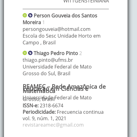
WITTGENSTEINIANA
Person
Gouveia dos Santos
Moreira
1
persongouveia@hotmail.com
Escola do Sesc Unidade Horto em
Campo
,
Brasil
Thiago Pedro
Pinto
2
thiago.pinto@ufms.br
Universidade Federal de Mato
Grosso do Sul
,
Brasil
REAMEC – Rede Amazônica de
Educação em Ciências e
Matemática
Universidade Federal de Mato
Grosso, Brasil
ISSN-e:
2318-6674
Periodicidade:
Frecuencia continua
vol. 9
, núm. 1,
2021
revistareamec@gmail.com