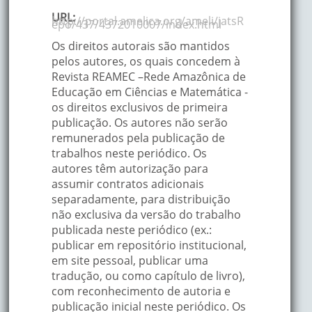
URL:
http://portal.amelica.org/ameli/jatsR
epo/437/4372010007/index.html
Os direitos autorais são mantidos
pelos autores, os quais concedem à
Revista REAMEC –Rede Amazônica de
Educação em Ciências e Matemática -
os direitos exclusivos de primeira
publicação. Os autores não serão
remunerados pela publicação de
trabalhos neste periódico. Os
autores têm autorização para
assumir contratos adicionais
separadamente, para distribuição
não exclusiva da versão do trabalho
publicada neste periódico (ex.:
publicar em repositório institucional,
em site pessoal, publicar uma
tradução, ou como capítulo de livro),
com reconhecimento de autoria e
publicação inicial neste periódico. Os