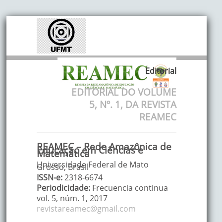
Editorial
EDITORIAL DO VOLUME
5, Nº. 1, DA REVISTA
REAMEC
REAMEC – Rede Amazônica de
Educação em Ciências e
Matemática
Universidade Federal de Mato
Grosso, Brasil
ISSN-e:
2318-6674
Periodicidade:
Frecuencia continua
vol. 5
, núm. 1,
2017
revistareamec@gmail.com