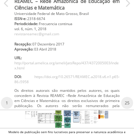
REAMEC – Rede Amazônica de Educação em
Ciências e Matemática
Universidade Federal de Mato Grosso, Brasil
ISSN-e:
2318-6674
Periodicidade:
Frecuencia continua
vol. 6
, núm. 1,
2018
revistareamec@gmail.com
Recepção:
07 Dezembro 2017
Aprovação:
03 Abril 2018
URL:
http://portal.amelica.org/ameli/jatsRepo/437/4372005003/inde
x.html
DOI:
https://doi.org/10.26571/REAMEC.a2018.v6.n1.p65-
86.i5958
Os direitos autorais são mantidos pelos autores, os quais
concedem à Revista REAMEC –Rede Amazônica de Educação
em Ciências e Matemática -os direitos exclusivos de primeira
1
25
publicação. Os autores não serão remunerados pela
Modelo de publicação sem fins lucrativos para preservar a natureza acadêmica e