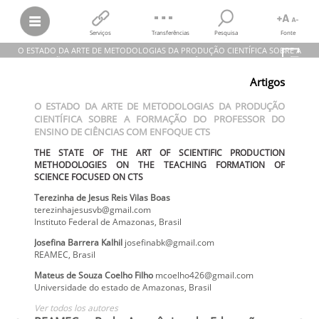
Serviços
Transferências
Pesquisa
Fonte
O ESTADO DA ARTE DE METODOLOGIAS DA PRODUÇÃO CIENTÍFICA SOBRE A
FORMAÇÃO DO PROFESSOR DO ENSINO DE CIÊNCIAS COM ENFOQUE CTS
Artigos
Terezinha de Jesus Reis Vilas Boas; Josefina Barrera Kalhil; Mateus de
Souza Coelho Filho; et al.
O ESTADO DA ARTE DE METODOLOGIAS DA PRODUÇÃO
O ESTADO DA ARTE DE METODOLOGIAS DA PRODUÇÃO CIENTÍFICA
CIENTÍFICA SOBRE A FORMAÇÃO DO PROFESSOR DO
SOBRE A FORMAÇÃO DO PROFESSOR DO ENSINO DE CIÊNCIAS COM
ENFOQUE CTS
ENSINO DE CIÊNCIAS COM ENFOQUE CTS
THE STATE OF THE ART OF SCIENTIFIC PRODUCTION
METHODOLOGIES ON THE TEACHING FORMATION OF SCIENCE
THE STATE OF THE ART OF SCIENTIFIC PRODUCTION
FOCUSED ON CTS
METHODOLOGIES ON THE TEACHING FORMATION OF
REAMEC – Rede Amazônica de Educação em Ciências e Matemática,
SCIENCE FOCUSED ON CTS
vol.
6, núm. 1, 2018
Universidade Federal de Mato Grosso
Terezinha de Jesus
Reis Vilas Boas
terezinhajesusvb@gmail.com
Instituto Federal de Amazonas
,
Brasil
Josefina
Barrera Kalhil
josefinabk@gmail.com
REAMEC
,
Brasil
Mateus de Souza
Coelho Filho
mcoelho426@gmail.com
Universidade do estado de Amazonas
,
Brasil
Ver todos los autores