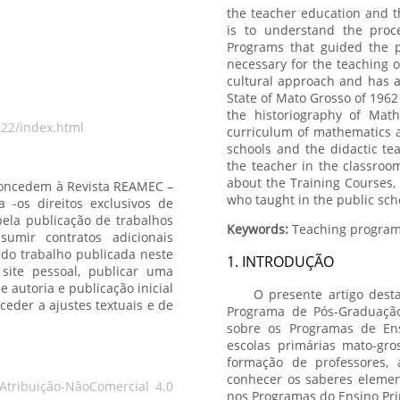
the teacher education and t
is to understand the proce
Programs that guided the 
necessary for the teaching 
cultural approach and has a
State of Mato Grosso of 1962 
the historiography of Math
022/index.html
curriculum of mathematics a
schools and the didactic te
the teacher in the classroom
about the Training Courses, 
 concedem à Revista REAMEC –
who taught in the public scho
Keywords:
1. INTRODUÇÃO
O presente artigo des
Programa de Pós-Graduaçã
sobre os Programas de Ens
escolas primárias mato-gr
formação de professores, 
conhecer os saberes elemen
tribuição-NãoComercial 4.0
nos Programas do Ensino Pri