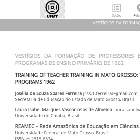
Seções
Refe
VESTÍGIOS DA FORMA
J
VESTÍGIOS DA FO
TRAINING 
VESTÍGIOS DA FORMAÇÃO DE PROFESSORES 
REAME
PROGRAMAS DE ENSINO PRIMÁRIO DE 1962
TRAINING OF TEACHER TRAINING IN MATO GROSSO:
PROGRAMS 1962
Josélia
de Souza Soares Ferreira
jcss.1.ferreira@gmail.com
Secretaria de Educação do Estado de Mato Grosso
,
Brasil
Laura Isabel
Marques Vasconcelos de Almeida
lauraisabel
Universidade de Cuiabá
,
Brasil
REAMEC – Rede Amazônica de Educação em Ciências
Universidade Federal de Mato Grosso, Brasil
ISSN-e:
2318-6674