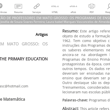
rências
Resumo
Serviços
HTML
ePub
PDF
Pesq
ÇÃO DE PROFESSORES EM MATO GROSSO: OS PROGRAMAS DE ENSI
Josélia de Souza Soares Ferreira; Laura Isabel Marques Vasconcelos de Almeida
Resumo:
Este artigo ref
osélia de Souza Soares Ferreira; Laura Isabel Marques Vasconcelos de Almei
Artigos
objeto de estudo a formaçã
RMAÇÃO DE PROFESSORES EM MATO GROSSO: OS PROGRAMAS DE ENSINO 
1962. Tem como objetivo c
OF TEACHER TRAINING IN MATO GROSSO: THE PRIMARY EDUCATION PRO
EM MATO GROSSO: OS
C – Rede Amazônica de Educação em Ciências e Matemática,
instruções dos Programas d
vol.
7, núm. 3
Universidade Federal de Mato Grosso
os saberes elementares ne
ancora-se na abordagem h
 THE PRIMARY EDUCATION
Programas de Ensino Primá
protagonistas da época, con
outros tempos. Os dados re
deveriam ser ensinadas nas
ensino que deveriam ser p
Outro destaque são os dep
vasc@hotmail.com
Treinamentos, considerados
lecionaram nas escolas públ
 e Matemática
Palavras-chave:
Abstract:
This article refer