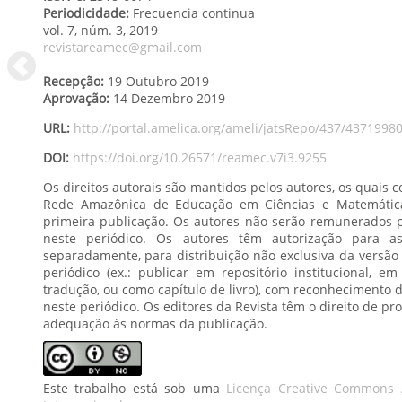
Periodicidade:
Frecuencia continua
vol. 7
, núm. 3,
2019
revistareamec@gmail.com
Recepção:
19 Outubro 2019
Aprovação:
14 Dezembro 2019
URL:
http://portal.amelica.org/ameli/jatsRepo/437/4371998
DOI:
https://doi.org/10.26571/reamec.v7i3.9255
Os direitos autorais são mantidos pelos autores, os quais
Rede Amazônica de Educação em Ciências e Matemática -os direitos exclusivos de
primeira publicação. Os autores não serão remunerados pela publicação de trabalhos
neste periódico. Os autores têm autorização para assumir contratos adicionais
separadamente, para distribuição não exclusiva da versão do trabalho publicada neste
periódico (ex.: publicar em repositório institucional, em site pessoal, publicar uma
tradução, ou como capítulo de livro), com reconhecimento de autoria e publicação inicial
neste periódico. Os editores da Revista têm o direito de proceder a ajustes textuais e de
adequação às normas da publicação.
Este trabalho está sob uma
Licença Creative Commons A