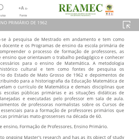
uisa
Fonte
NO PRIMÁRIO DE 1962
ere-se à pesquisa de Mestrado em andamento e tem como
da
o docente e os Programas de ensino da escola primária de
PRIMÁRIO DE 1962
ompreender o processo de formação de professores, as
GRAMS 1962
e ensino que orientavam o trabalho pedagógico e conhecer
, 2019
cessários para o ensino de Matemática. A metodologia
istórico cultural e tem como fontes de pesquisa os
rio do Estado de Mato Grosso de 1962 e depoimentos de
tribuindo para a historiografia da Educação Matemática de
velam o currículo de Matemática e demais disciplinas que
 escolas públicas primárias e as situações didáticas de
lanejadas e executadas pelo professor em sala de aula.
oimentos de professoras normalistas sobre os Cursos de
 essenciais para a formação de professores primários que
icas primárias mato-grossenses na década de 60.
Programas de ensino, Formação de Professores, Ensino Primário.
s to ongoing Master's research and has as its object of study