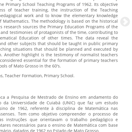
he Primary School Teaching Programs of 1962. Its objective
ss of teacher training, the instruction of the Teaching
pedagogical work and to know the elementary knowledge
of Mathematics. The methodology is based on the historical
s research sources the Primary Education Programs of the
and testimonies of protagonists of the time, contributing to
ematical Education of other times. The data reveal the
nd other subjects that should be taught in public primary
aching situations that should be planned and executed by
. Another highlight is the testimony of normalist teachers
considered essential for the formation of primary teachers
ols of Mato Grosso in the 60's.
Teaching programs, Teacher Formation, Primary School.
taca a Pesquisa de Mestrado de Ensino em andamento do
o da Universidade de Cuiabá (UNIC) que faz um estudo
ino de 1962, referente à disciplina de Matemática nas
ossenses. Tem como objetivo compreender o processo de
as instruções que orientavam o trabalho pedagógico e
tares necessários para o ensino de Matemática com base
mário, datados de 1962 no Estado de Mato Grosso.