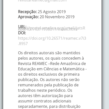
revistareamec@gmail.com
Recepção:
25 Agosto 2019
Aprovação:
20 Novembro 2019
URL:
http://portal.amelica.org/ameli/jatsR
epo/437/4371998017/index.html
DOI:
https://doi.org/10.26571/reamec.v7i3
.8957
Os direitos autorais são mantidos
pelos autores, os quais concedem à
Revista REAMEC –Rede Amazônica de
Educação em Ciências e Matemática -
os direitos exclusivos de primeira
publicação. Os autores não serão
remunerados pela publicação de
trabalhos neste periódico. Os
autores têm autorização para
assumir contratos adicionais
separadamente, para distribuição