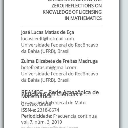
ZERO: REFLECTIONS ON
KNOWLEDGE OF LICENSING
IN MATHEMATICS
José Lucas Matias
de Eça
lucasceeft@hotmail.com
Universidade Federal do Recôncavo
da Bahia (UFRB)
,
Brasil
Zulma Elizabete
de Freitas Madruga
betefreitas.m@gmail.com
Universidade Federal do Recôncavo
da Bahia (UFRB)
,
Brasil
REAMEC – Rede Amazônica de
Educação em Ciências e
Matemática
Universidade Federal de Mato
Grosso, Brasil
ISSN-e:
2318-6674
Periodicidade:
Frecuencia continua
vol. 7
, núm. 3,
2019