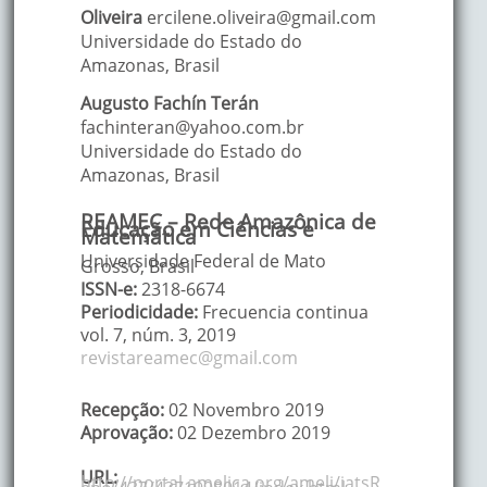
Oliveira
ercilene.oliveira@gmail.com
Universidade do Estado do
Amazonas
,
Brasil
Augusto
Fachín Terán
fachinteran@yahoo.com.br
Universidade do Estado do
Amazonas
,
Brasil
REAMEC – Rede Amazônica de
Educação em Ciências e
Matemática
Universidade Federal de Mato
Grosso, Brasil
ISSN-e:
2318-6674
Periodicidade:
Frecuencia continua
vol. 7
, núm. 3,
2019
revistareamec@gmail.com
Recepção:
02 Novembro 2019
Aprovação:
02 Dezembro 2019
URL:
http://portal.amelica.org/ameli/jatsR