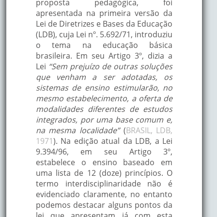
proposta pedagógica, foi
apresentada na primeira versão da
Lei de Diretrizes e Bases da Educação
(LDB), cuja Lei nº. 5.692/71, introduziu
o tema na educação básica
brasileira. Em seu Artigo 3º, dizia a
Lei
“Sem prejuízo de outras soluções
que venham a ser adotadas, os
sistemas de ensino estimularão, no
mesmo estabelecimento, a oferta de
modalidades diferentes de estudos
integrados, por uma base comum e,
na mesma localidade”
(
BRASIL, LDB,
1971
). Na edição atual da LDB, a Lei
9.394/96, em seu Artigo 3º,
estabelece o ensino baseado em
uma lista de 12 (doze) princípios. O
termo interdisciplinaridade não é
evidenciado claramente, no entanto
podemos destacar alguns pontos da
lei que apresentam já com esta