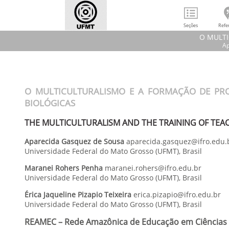
Seções
Refe
O MULTI
Ap
Apar
O MU
O MULTICULTURALISMO E A FORMAÇÃO DE PRO
REAME
BIOLÓGICAS
THE MULTICULTURALISM AND THE TRAINING OF TEA
Aparecida
Gasquez de Sousa
aparecida.gasquez@ifro.edu.
Universidade Federal do Mato Grosso (UFMT)
,
Brasil
Maranei
Rohers Penha
maranei.rohers@ifro.edu.br
Universidade Federal do Mato Grosso (UFMT)
,
Brasil
Érica Jaqueline
Pizapio Teixeira
erica.pizapio@ifro.edu.br
Universidade Federal do Mato Grosso (UFMT)
,
Brasil
REAMEC – Rede Amazônica de Educação em Ciências