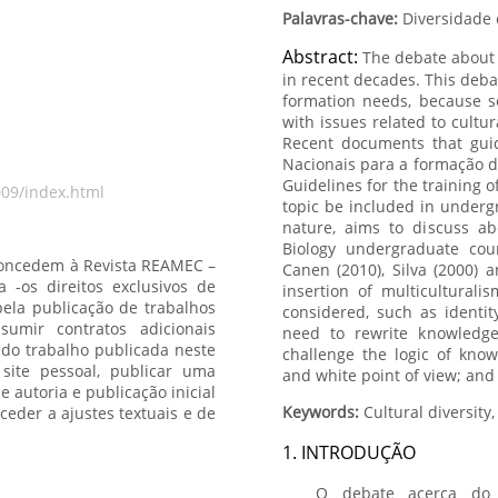
Palavras-chave:
Abstract:
The debate about 
in recent decades. This deba
formation needs, because sc
with issues related to cultur
Recent documents that guid
Nacionais para a formação d
Guidelines for the training o
009/index.html
topic be included in undergra
nature, aims to discuss abo
Biology undergraduate cour
 concedem à Revista REAMEC –
Canen (2010), Silva (2000) a
insertion of multiculturali
considered, such as identit
need to rewrite knowledge
challenge the logic of know
and white point of view; and
Keywords:
1. INTRODUÇÃO
O debate acerca do m