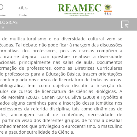
uisa
Fonte
OLÓGICAS
ira
 do multiculturalismo e da diversidade cultural vem se
xeira
décadas. Tal debate não pode ficar à margem das discussões
GICAS
ormativas dos professores, pois as escolas compõem a
s irão se deparar com questões relativas à diversidade
, 2019
acionais, principalmente nas salas de aula. Documentos
rmação de professores, como as Diretrizes Curriculares
e professores para a Educação Básica, trazem orientações
 contemplada nos cursos de licenciatura de todas as áreas.
ibliográfica, tem como objetivo discutir a inserção do
ulos de cursos de licenciatura de Ciências Biológicas. A
o de Moreira (2002), Canen (2010), Silva (2000) e Hypólito e
rados alguns caminhos para a inserção dessa temática nos
rofessores da referida disciplina, tais como dinâmicas de
dades; ancoragem social de conteúdos; necessidade de
partir da visão dos diferentes grupos, de forma a desafiar
conhecimentos que privilegiou o eurocentrismo, o masculino
bre a pseudoneutralidade da Ciência.