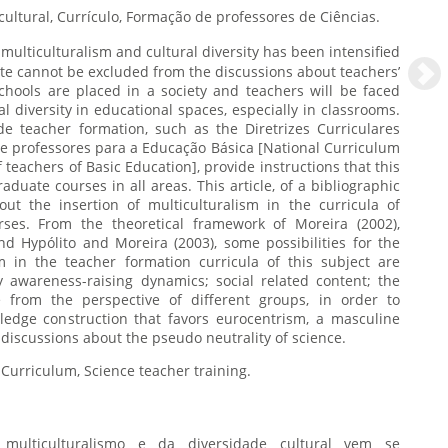
Diversidade cultural, Currículo, Formação de professores de Ciências.
multiculturalism and cultural diversity has been intensified
te cannot be excluded from the discussions about teachers’
hools are placed in a society and teachers will be faced
al diversity in educational spaces, especially in classrooms.
e teacher formation, such as the Diretrizes Curriculares
e professores para a Educação Básica [National Curriculum
f teachers of Basic Education], provide instructions that this
duate courses in all areas. This article, of a bibliographic
ut the insertion of multiculturalism in the curricula of
ses. From the theoretical framework of Moreira (2002),
nd Hypólito and Moreira (2003), some possibilities for the
sm in the teacher formation curricula of this subject are
y awareness-raising dynamics; social related content; the
 from the perspective of different groups, in order to
ledge construction that favors eurocentrism, a masculine
 discussions about the pseudo neutrality of science.
Cultural diversity, Curriculum, Science teacher training.
ulticulturalismo e da diversidade cultural vem se