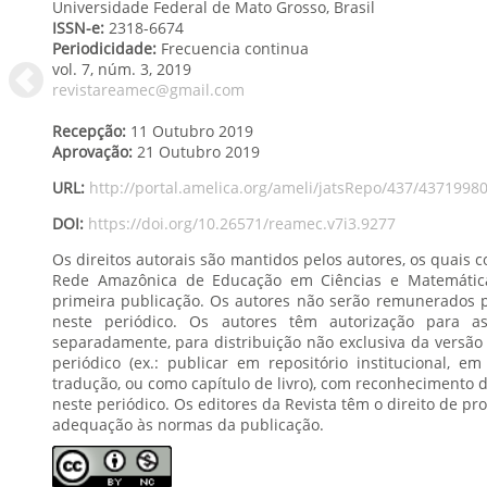
Universidade Federal de Mato Grosso, Brasil
ISSN-e:
2318-6674
Periodicidade:
Frecuencia continua
vol. 7
, núm. 3,
2019
revistareamec@gmail.com
Recepção:
11 Outubro 2019
Aprovação:
21 Outubro 2019
URL:
http://portal.amelica.org/ameli/jatsRepo/437/4371998
DOI:
https://doi.org/10.26571/reamec.v7i3.9277
Os direitos autorais são mantidos pelos autores, os quais
Rede Amazônica de Educação em Ciências e Matemática -os direitos exclusivos de
primeira publicação. Os autores não serão remunerados pela publicação de trabalhos
neste periódico. Os autores têm autorização para assumir contratos adicionais
separadamente, para distribuição não exclusiva da versão do trabalho publicada neste
periódico (ex.: publicar em repositório institucional, em site pessoal, publicar uma
tradução, ou como capítulo de livro), com reconhecimento de autoria e publicação inicial
neste periódico. Os editores da Revista têm o direito de proceder a ajustes textuais e de
adequação às normas da publicação.