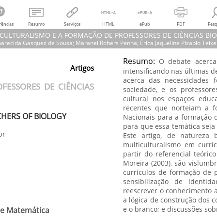
rências
Resumo
Serviços
HTML
ePub
PDF
Pesq
CULTURALISMO E A FORMAÇÃO DE PROFESSORES DE CIÊNCIAS BI
arecida Gasquez de Sousa; Maranei Rohers Penha; Érica Jaqueline Pizapio Teixe
Resumo:
O debate acerca
ecida Gasquez de Sousa; Maranei Rohers Penha; Érica Jaqueline Pizapio Tei
Artigos
intensificando nas últimas 
LTICULTURALISMO E A FORMAÇÃO DE PROFESSORES DE CIÊNCIAS BIOLÓ
acerca das necessidades f
THE MULTICULTURALISM AND THE TRAINING OF TEACHERS OF BIOLOGY
FESSORES DE CIÊNCIAS
C – Rede Amazônica de Educação em Ciências e Matemática,
sociedade, e os professore
vol.
7, núm. 3
Universidade Federal de Mato Grosso
cultural nos espaços educ
recentes que norteiam a fo
CHERS OF BIOLOGY
Nacionais para a formação d
para que essa temática seja
br
Este artigo, de natureza b
multiculturalismo em curríc
partir do referencial teóric
Moreira (2003), são vislumb
currículos de formação de p
sensibilização de identi
reescrever o conhecimento a 
a lógica de construção dos 
e o branco; e discussões so
 e Matemática