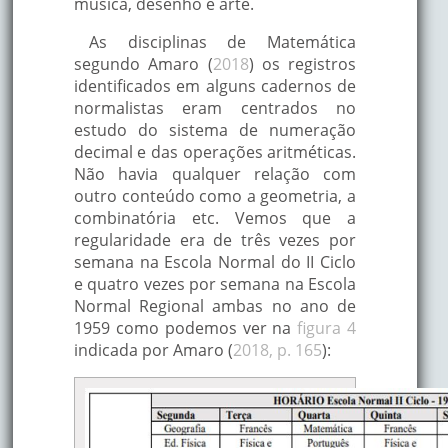
música, desenho e arte.
Francês, Ciências
Naturais,
As disciplinas de Matemática
Trabalhos
segundo Amaro (
2018
) os registros
Manuais e
identificados em alguns cadernos de
Geografia.
normalistas eram centrados no
estudo do sistema de numeração
Desenho, Ciências
decimal e das operações aritméticas.
Naturais,
Não havia qualquer relação com
Educação Física,
outro conteúdo como a geometria, a
Geografia Natural
combinatória etc. Vemos que a
e do Brasil,
1961/1962
regularidade era de três vezes por
Matemática,
semana na Escola Normal do II Ciclo
Música e Canto
e quatro vezes por semana na Escola
Orfeônico,
Normal Regional ambas no ano de
Português e
1959 como podemos ver na
Trabalho Manual.
figura 4
indicada por Amaro (
2018, p. 165
):