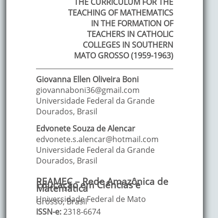
THE CURRICULUM FOR THE
TEACHING OF MATHEMATICS
IN THE FORMATION OF
TEACHERS IN CATHOLIC
COLLEGES IN SOUTHERN
MATO GROSSO (1959-1963)
Giovanna Ellen
Oliveira Boni
giovannaboni36@gmail.com
Universidade Federal da Grande
Dourados
,
Brasil
Edvonete
Souza de Alencar
edvonete.s.alencar@hotmail.com
Universidade Federal da Grande
Dourados
,
Brasil
REAMEC – Rede Amazônica de
Educação em Ciências e
Matemática
Universidade Federal de Mato
Grosso, Brasil
ISSN-e:
2318-6674