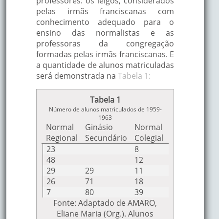
professores: os leigos, considerados
pelas irmãs franciscanas com
conhecimento adequado para o
ensino das normalistas e as
professoras da congregação
formadas pelas irmãs franciscanas. E
a quantidade de alunos matriculadas
será demonstrada na
Tabela 1:
Tabela 1
Número de alunos matriculados de 1959-
1963
Normal
Ginásio
Normal
Ano
Total
Regional
Secundário
Colegial
1959
23
8
31
1960
48
12
60
1961
29
29
11
69
1962
26
71
18
125
1963
7
80
39
126
Fonte: Adaptado de AMARO,
Eliane Maria (Org.). Alunos