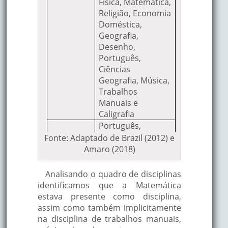
Física, Matemática,
Religião, Economia
Doméstica,
Geografia,
Desenho,
Português,
Ciências
Geografia, Música,
Trabalhos
Manuais e
Caligrafia
Português,
Matemática, Física
Fonte: Adaptado de Brazil (2012) e
e Química,
Amaro (2018)
Anatomia e
Fisiologia
Analisando o quadro de disciplinas
Humana, Música e
identificamos que a Matemática
Canto Orfeônico,
estava presente como disciplina,
1960
Desenho e Artes
assim como também implicitamente
Aplicadas,
na disciplina de trabalhos manuais,
Educação Física,