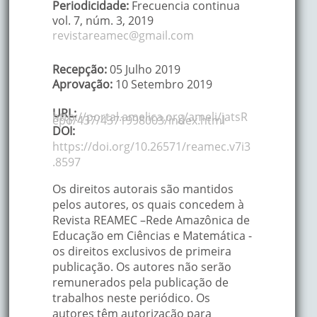
Periodicidade:
Frecuencia continua
vol. 7
, núm. 3,
2019
revistareamec@gmail.com
Recepção:
05 Julho 2019
Aprovação:
10 Setembro 2019
URL:
http://portal.amelica.org/ameli/jatsR
epo/437/4371998003/index.html
DOI:
https://doi.org/10.26571/reamec.v7i3
.8597
Os direitos autorais são mantidos
pelos autores, os quais concedem à
Revista REAMEC –Rede Amazônica de
Educação em Ciências e Matemática -
os direitos exclusivos de primeira
publicação. Os autores não serão
remunerados pela publicação de
trabalhos neste periódico. Os
autores têm autorização para