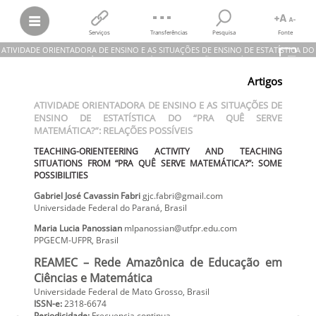
Serviços
Transferências
Pesquisa
Fonte
ATIVIDADE ORIENTADORA DE ENSINO E AS SITUAÇÕES DE ENSINO DE ESTATÍSTICA DO
“PRA QUÊ SERVE MATEMÁTICA?”: RELAÇÕES POSSÍVEIS
Artigos
Gabriel José Cavassin Fabri; Maria Lucia Panossian
ATIVIDADE ORIENTADORA DE ENSINO E AS SITUAÇÕES DE ENSINO DE
ATIVIDADE ORIENTADORA DE ENSINO E AS SITUAÇÕES DE
ESTATÍSTICA DO “PRA QUÊ SERVE MATEMÁTICA?”: RELAÇÕES
ENSINO DE ESTATÍSTICA DO “PRA QUÊ SERVE
POSSÍVEIS
TEACHING-ORIENTEERING ACTIVITY AND TEACHING SITUATIONS
MATEMÁTICA?”: RELAÇÕES POSSÍVEIS
FROM “PRA QUÊ SERVE MATEMÁTICA?”: SOME POSSIBILITIES
REAMEC – Rede Amazônica de Educação em Ciências e Matemática,
TEACHING-ORIENTEERING ACTIVITY AND TEACHING
vol.
7, núm. 2, 2019
SITUATIONS FROM “PRA QUÊ SERVE MATEMÁTICA?”: SOME
Universidade Federal de Mato Grosso
POSSIBILITIES
Gabriel José
Cavassin Fabri
gjc.fabri@gmail.com
Universidade Federal do Paraná
,
Brasil
Maria Lucia
Panossian
mlpanossian@utfpr.edu.com
PPGECM-UFPR
,
Brasil
REAMEC – Rede Amazônica de Educação em
Ciências e Matemática
Universidade Federal de Mato Grosso, Brasil
ISSN-e:
2318-6674
Periodicidade:
Frecuencia continua