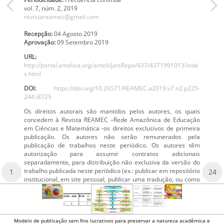
vol. 7
, núm. 2,
2019
revistareamec@gmail.com
Recepção:
04 Agosto 2019
Aprovação:
09 Setembro 2019
URL:
http://portal.amelica.org/ameli/jatsRepo/437/4371991013/inde
x.html
DOI:
https://doi.org/10.26571/REAMEC.a2019.v7.n2.p225-
244.i8725
Os direitos autorais são mantidos pelos autores, os quais
concedem à Revista REAMEC –Rede Amazônica de Educação
em Ciências e Matemática -os direitos exclusivos de primeira
publicação. Os autores não serão remunerados pela
publicação de trabalhos neste periódico. Os autores têm
autorização para assumir contratos adicionais
separadamente, para distribuição não exclusiva da versão do
trabalho publicada neste periódico (ex.: publicar em repositório
1
24
institucional, em site pessoal, publicar uma tradução, ou como
Modelo de publicação sem fins lucrativos para preservar a natureza acadêmica e