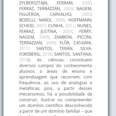
ZYLBERSZTAJN, FERRARI,
2002
;
FERRAZ, TERRAZZAN,
2003
; NAGEM,
FIGUEROA, CARVALHO,
2003
;
BOZELLI; NARDI,
2005
; HOFFMANN;
SCHEID,
2007
; CUNHA,
2011
; NUNES,
FERRAZ, JUSTINA,
2007
; FERRY,
NAGEM,
2008
; ZAMBON, PICCINI,
TERRAZZAN,
2009
; FLÔR, CASSIANI,
2011
; SANTOS, TERÁN, SILVA-
FORSBERG,
2016
; SANTOS, SANTANA,
2018
). As ciências constituem
diversos campos do conhecimento
alusivos a áreas de ensino e
aprendizagem que recorrem, com
frequência, ao uso de analogias e
metáforas, pois, a partir desses
mecanismos, há a possibilidade de
construir, ilustrar ou compreender
um domínio científico desconhecido
a partir de um domínio familiar – que