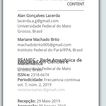
CONTENT
Alan
Gonçalves Lacerda
lacerda.a.g@gmail.com
Universidade Federal do Mato
Grosso
,
Brasil
Mariane
Machado Brito
machadobrito005@gmail.com
Instituto Federal do Pará/IFPA
,
Brasil
REAMEC – Rede Amazônica de
Educação em Ciências e
Matemática
Universidade Federal de Mato
Grosso, Brasil
ISSN-e:
2318-6674
Periodicidade:
Frecuencia continua
vol. 7
, núm. 2,
2019
revistareamec@gmail.com
Recepção:
29 Maio 2019