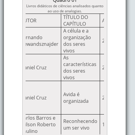
Livros didáticos de ciências analisados quanto
ao uso de analogias.
TÍTULO DO
RO
AUTOR
ANO
EDITOR
CAPÍTULO
A célula e a
ida na
Fernando
organização
2007
Ática
ra
Gewandsznajder
dos seres
vivos
As
seres
características
Daniel Cruz
2003
Ática
os
dos seres
vivos
ncias e
cação
Avida é
iental:
Daniel Cruz
2004
Ática
organizada
orpo
mano
Carlos Barros e
seres
Reconhecendo
Wilson Roberto
1999
Ática
os
um ser vivo
Paulino