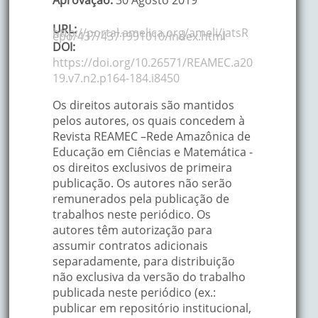
Aprovação:
30 Agosto 2019
URL:
http://portal.amelica.org/ameli/jatsR
epo/437/4371991010/index.html
DOI:
https://doi.org/10.26571/REAMEC.a20
19.v7.n2.p164-184.i8450
Os direitos autorais são mantidos
pelos autores, os quais concedem à
Revista REAMEC –Rede Amazônica de
Educação em Ciências e Matemática -
os direitos exclusivos de primeira
publicação. Os autores não serão
remunerados pela publicação de
trabalhos neste periódico. Os
autores têm autorização para
assumir contratos adicionais
separadamente, para distribuição
não exclusiva da versão do trabalho
publicada neste periódico (ex.:
publicar em repositório institucional,