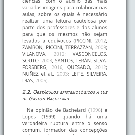
ciências, com o auxílio das mais
variadas imagens para colaborar nas
aulas, sobre os quais é necessário
realizar uma leitura cautelosa por
parte dos professores e dos alunos
para que os mesmos não sejam
levados a equívocos (PICCINI,
2012
;
ZAMBON, PICCINI, TERRAZZAN,
2009
;
VILANOVA,
2012
; VASCONCELOS,
SOUTO,
2003
; SANTOS, TERÁN, SILVA-
FORSBERG,
2016
; QUESADO,
2012
;
NUÑEZ et al.,
2003
; LEITE, SILVEIRA,
DIAS,
2006
).
2.2. Obstáculos epistemológicos à luz
de Gaston Bachelard
Na opinião de Bachelard (
1996
) e
Lopes (1999), quando há uma
verdadeira ruptura entre o senso
comum, formador das concepções