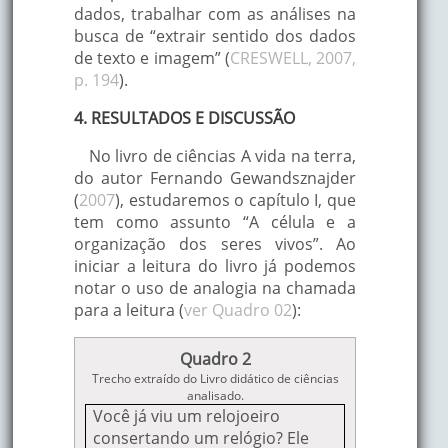
dados, trabalhar com as análises na
busca de “extrair sentido dos dados
de texto e imagem” (
CRESWELL, 2007,
p. 194
).
4. RESULTADOS E DISCUSSÃO
No livro de ciências A vida na terra,
do autor Fernando Gewandsznajder
(
2007
), estudaremos o capítulo I, que
tem como assunto “A célula e a
organização dos seres vivos”. Ao
iniciar a leitura do livro já podemos
notar o uso de analogia na chamada
para a leitura (
ver Quadro 02
):
Quadro 2
Trecho extraído do Livro didático de ciências
analisado.
Você já viu um relojoeiro
consertando um relógio? Ele