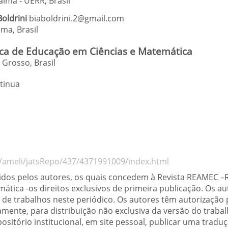
aima - UERR
,
Brasil
Boldrini
biaboldrini.2@gmail.com
aima
,
Brasil
a de Educação em Ciências e Matemática
Grosso, Brasil
tinua
rg/ameli/jatsRepo/437/4371991009/index.html
tidos pelos autores, os quais concedem à Revista REAMEC 
tica -os direitos exclusivos de primeira publicação. Os a
de trabalhos neste periódico. Os autores têm autorização
mente, para distribuição não exclusiva da versão do traba
positório institucional, em site pessoal, publicar uma trad