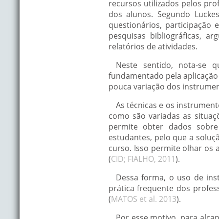
recursos utilizados pelos pr
dos alunos. Segundo Luckes
questionários, participação e
pesquisas bibliográficas, a
relatórios de atividades.
Neste sentido, nota-se q
fundamentado pela aplicação 
pouca variação dos instrument
As técnicas e os instrument
como são variadas as situaç
permite obter dados sobre
estudantes, pelo que a solu
curso. Isso permite olhar os
(
CID; FIALHO, 2011
).
Dessa forma, o uso de ins
prática frequente dos profes
(
MATOS et al. 2013
).
Por esse motivo, para alca