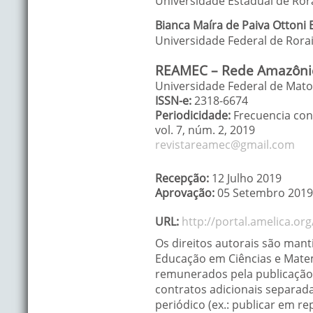
Universidade Estadual de Ror
Bianca Maíra
de Paiva Ottoni 
Universidade Federal de Ror
REAMEC – Rede Amazônic
Universidade Federal de Mato 
ISSN-e:
2318-6674
Periodicidade:
Frecuencia con
vol. 7
, núm. 2,
2019
revistareamec@gmail.com
Recepção:
12 Julho 2019
Aprovação:
05 Setembro 2019
URL:
http://portal.amelica.o
Os direitos autorais são man
Educação em Ciências e Matemá
remunerados pela publicação 
contratos adicionais separada
periódico (ex.: publicar em re