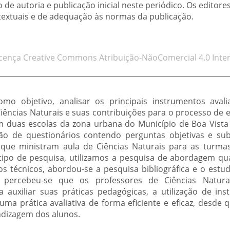
de autoria e publicação inicial neste periódico. Os editore
 textuais e de adequação às normas da publicação.
icença Creative Commons Atribuição-NãoComercial 4.0 Inter
o objetivo, analisar os principais instrumentos avaliat
Ciências Naturais e suas contribuições para o processo de
em duas escolas da zona urbana do Município de Boa Vista 
ão de questionários contendo perguntas objetivas e subj
s que ministram aula de Ciências Naturais para as turma
ipo de pesquisa, utilizamos a pesquisa de abordagem qualit
 técnicos, abordou-se a pesquisa bibliográfica e o estu
, percebeu-se que os professores de Ciências Naturai
a auxiliar suas práticas pedagógicas, a utilização de ins
 uma prática avaliativa de forma eficiente e eficaz, desd
ndizagem dos alunos.