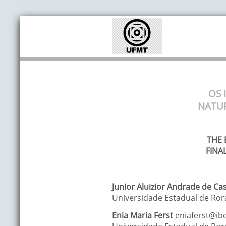
OS 
NATUR
THE 
FINA
Junior Aluizior
Andrade de Cas
Universidade Estadual de Ror
Enia Maria
Ferst
eniaferst@ib