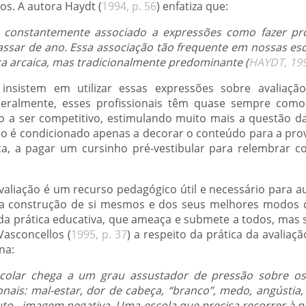
s. A autora Haydt (
1994, p. 56
) enfatiza que:
o constantemente associado a expressões como fazer pro
passar de ano. Essa associação tão frequente em nossas es
 arcaica, mas tradicionalmente predominante (
HAYDT, 199
 insistem em utilizar essas expressões sobre avaliaç
eralmente, esses profissionais têm quase sempre como
uno a ser competitivo, estimulando muito mais a questão 
o é condicionado apenas a decorar o conteúdo para a prova
a, a pagar um cursinho pré-vestibular para relembrar c
avaliação é um recurso pedagógico útil e necessário para a
a construção de si mesmos e dos seus melhores modos de
 da prática educativa, que ameaça e submete a todos, mas s
Vasconcellos (
1995, p. 37
) a respeito da prática da avaliaç
na:
escolar chega a um grau assustador de pressão sobre os
onais: mal-estar, dor de cabeça, “branco”, medo, angústia,
uto - imagem negativa. Uma escola que precisa recorrer à p