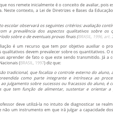
 que nos remete inicialmente é o conceito de avaliar, pois 
. Neste contexto, a Lei de Diretrizes e Bases da Educação 
o escolar observará os seguintes critérios: avaliação cont
m a prevalência dos aspectos qualitativos sobre os q
íodo sobre o de eventuais provas finais (
BRASIL, 1996, art. 
liação é um recurso que tem por objetivo auxiliar o pro
 qualitativos devem prevalecer sobre os quantitativos. O o
as aprender de fato o que este sendo transmitido. Já a 
Nacionais (
BRASIL, 1997
) diz que:
são tradicional, que focaliza o controle externo do aluno,
preendida como parte integrante e intrínseca ao proce
ge ao julgamento sobre sucessos ou fracassos do aluno, 
 que tem função de alimentar, sustentar e orientar a 
ofessor deve utilizá-la no intuito de diagnosticar se rea
não um instrumento em que irá julgar a capacidade dos a