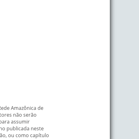
–Rede Amazônica de
utores não serão
 para assumir
lho publicada neste
ução, ou como capítulo