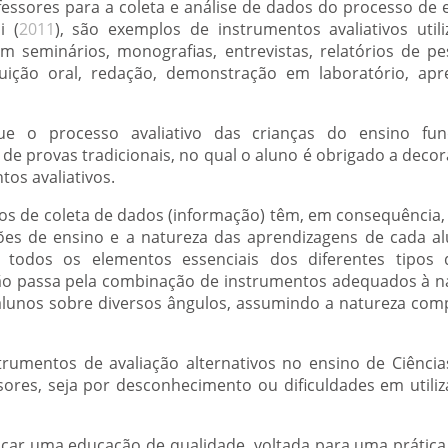
ofessores para a coleta e análise de dados do processo de
i (
2011
), são exemplos de instrumentos avaliativos util
m seminários, monografias, entrevistas, relatórios de pes
rguição oral, redação, demonstração em laboratório, apr
ue o processo avaliativo das crianças do ensino fun
de provas tradicionais, no qual o aluno é obrigado a deco
os avaliativos.
os de coleta de dados (informação) têm, em consequência, d
ões de ensino e a natureza das aprendizagens de cada a
 todos os elementos essenciais dos diferentes tipos
ção passa pela combinação de instrumentos adequados à n
 alunos sobre diversos ângulos, assumindo a natureza co
trumentos de avaliação alternativos no ensino de Ciênci
sores, seja por desconhecimento ou dificuldades em utili
nçar uma educação de qualidade, voltada para uma prática 