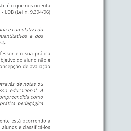
este é o que nos orienta
- LDB (Lei n. 9.394/96)
ínua e cumulativa do
uantitativos e dos
24
).
fessor em sua prática
bjetivo do aluno não é
concepção de avaliação
 através de notas ou
sso educacional. A
é compreendida como
prática pedagógica
lmente está ocorrendo a
lunos e classificá-los