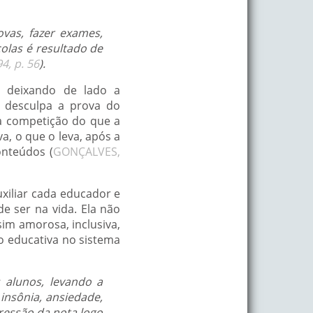
vas, fazer exames,
colas é resultado de
4, p. 56
).
ão deixando de lado a
 desculpa a prova do
da competição do que a
, o que o leva, após a
onteúdos (
GONÇALVES,
uxiliar cada educador e
 ser na vida. Ela não
im amorosa, inclusiva,
ão educativa no sistema
 alunos, levando a
 insônia, ansiedade,
ressão da nota logo