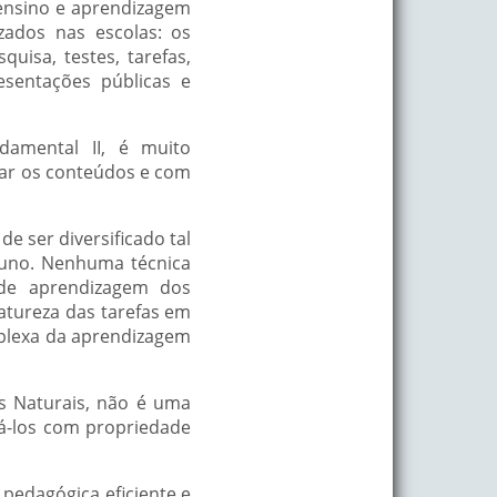
 ensino e aprendizagem
izados nas escolas: os
quisa, testes, tarefas,
esentações públicas e
damental II, é muito
rar os conteúdos e com
e ser diversificado tal
luno. Nenhuma técnica
 de aprendizagem dos
atureza das tarefas em
mplexa da aprendizagem
as Naturais, não é uma
zá-los com propriedade
pedagógica eficiente e