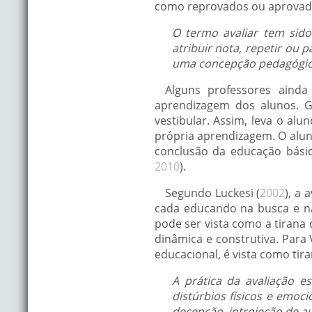
como reprovados ou aprovado
O termo avaliar tem sid
atribuir nota, repetir ou 
uma concepção pedagógica
Alguns professores ainda
aprendizagem dos alunos. G
vestibular. Assim, leva o al
própria aprendizagem. O alun
conclusão da educação básic
2010
).
Segundo Luckesi (
2002
), a 
cada educando na busca e n
pode ser vista como a tirana
dinâmica e construtiva. Para 
educacional, é vista como tira
A prática da avaliação 
distúrbios físicos e emoci
decepção, introjeção de a