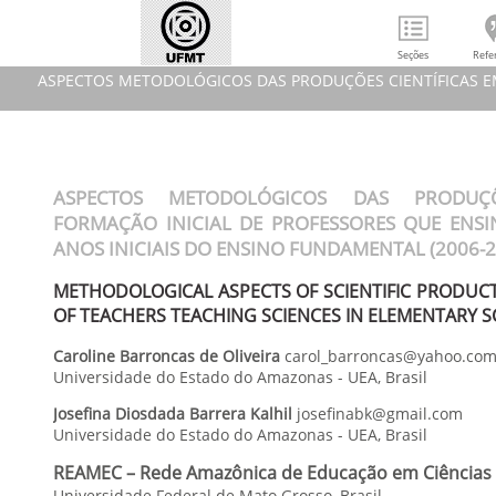
Seções
Refe
ASPECTOS METODOLÓGICOS DAS PRODUÇÕES CIENTÍFICAS EM
ASPECTOS METODOLÓGICOS 
ASPECTOS METODOLÓGICOS DAS PRODUÇÕ
METHODOLOGICAL ASPECTS O
FORMAÇÃO INICIAL DE PROFESSORES QUE ENSI
REAME
ANOS INICIAIS DO ENSINO FUNDAMENTAL (2006-2
METHODOLOGICAL ASPECTS OF SCIENTIFIC PRODUCTI
OF TEACHERS TEACHING SCIENCES IN ELEMENTARY S
Caroline
Barroncas de Oliveira
carol_barroncas@yahoo.com
Universidade do Estado do Amazonas - UEA
,
Brasil
Josefina Diosdada
Barrera Kalhil
josefinabk@gmail.com
Universidade do Estado do Amazonas - UEA
,
Brasil
REAMEC – Rede Amazônica de Educação em Ciências
Universidade Federal de Mato Grosso, Brasil