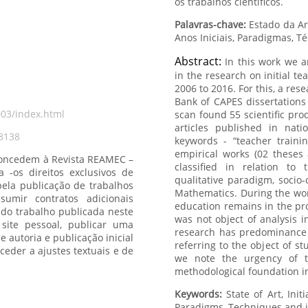
os trabalhos científicos.
Palavras-chave:
Estado da Arte, Formação inicial de professores, Ensino d
Anos 
Abstract:
In this work we a
in the research on initial te
2006 to 2016. For this, a rese
Bank of CAPES dissertations
003/index.html
scan found 55 scientific pr
articles published in natio
i8138
keywords - “teacher traini
empirical works (02 theses
 concedem à Revista REAMEC –
classified in relation to 
qualitative paradigm, socio-
Mathematics. During the work,
education remains in the pro
was not object of analysis i
research has predominance o
referring to the object of st
we note the urgency of th
methodological foundation in
Keywords:
State of Art, Initial teacher training, Teaching Science in elementar school,
Paradigms, Techniques 