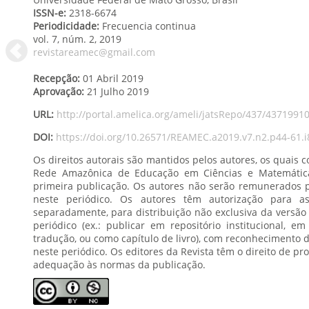
ISSN-e:
2318-6674
Periodicidade:
Frecuencia continua
vol. 7
, núm. 2,
2019
revistareamec@gmail.com
Recepção:
01 Abril 2019
Aprovação:
21 Julho 2019
URL:
http://portal.amelica.org/ameli/jatsRepo/437/4371991
DOI:
https://doi.org/10.26571/REAMEC.a2019.v7.n2.p44-61.
Os direitos autorais são mantidos pelos autores, os quais
Rede Amazônica de Educação em Ciências e Matemática -os direitos exclusivos de
primeira publicação. Os autores não serão remunerados pela publicação de trabalhos
neste periódico. Os autores têm autorização para assumir contratos adicionais
separadamente, para distribuição não exclusiva da versão do trabalho publicada neste
periódico (ex.: publicar em repositório institucional, em site pessoal, publicar uma
tradução, ou como capítulo de livro), com reconhecimento de autoria e publicação inicial
neste periódico. Os editores da Revista têm o direito de proceder a ajustes textuais e de
adequação às normas da publicação.