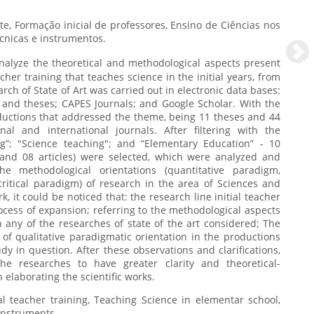
e Ciências nos
Iniciais, Paradigmas, Técnicas e instrumentos.
nalyze the theoretical and methodological aspects present
acher training that teaches science in the initial years, from
arch of State of Art was carried out in electronic data bases:
 and theses; CAPES Journals; and Google Scholar. With the
oductions that addressed the theme, being 11 theses and 44
nal and international journals. After filtering with the
ng”; "Science teaching"; and “Elementary Education” - 10
 and 08 articles) were selected, which were analyzed and
the methodological orientations (quantitative paradigm,
critical paradigm) of research in the area of Sciences and
 it could be noticed that: the research line initial teacher
cess of expansion; referring to the methodological aspects
n any of the researches of state of the art considered; The
f qualitative paradigmatic orientation in the productions
udy in question. After these observations and clarifications,
e researches to have greater clarity and theoretical-
 elaborating the scientific works.
and instruments.