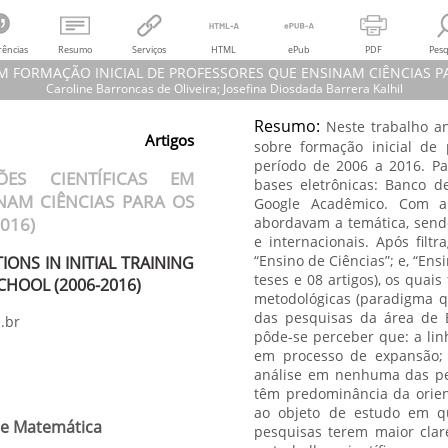
rências
Resumo
Serviços
HTML
ePub
PDF
Pesq
 FORMAÇÃO INICIAL DE PROFESSORES QUE ENSINAM CIÊNCIAS PAR
Caroline Barroncas de Oliveira; Josefina Diosdada Barrera Kalhil
Resumo:
Neste trabalho a
Caroline Barroncas de Oliveira; Josefina Diosdada Barrera Kalhil
Artigos
sobre formação inicial de 
DAS PRODUÇÕES CIENTÍFICAS EM FORMAÇÃO INICIAL DE PROFESSORES Q
período de 2006 a 2016. Pa
OS ANOS INICIAIS DO ENSINO FUNDAMENTAL (2006-2016)
ES CIENTÍFICAS EM
F SCIENTIFIC PRODUCTIONS IN INITIAL TRAINING OF TEACHERS TEACHI
bases eletrônicas: Banco d
NAM CIÊNCIAS PARA OS
SCHOOL (2006-2016)
Google Acadêmico. Com a 
C – Rede Amazônica de Educação em Ciências e Matemática,
vol.
7, núm. 2
016)
abordavam a temática, sendo
Universidade Federal de Mato Grosso
e internacionais. Após filt
“Ensino de Ciências”; e, “En
ONS IN INITIAL TRAINING
teses e 08 artigos), os quai
CHOOL (2006-2016)
metodológicas (paradigma qua
das pesquisas da área de 
.br
pôde-se perceber que: a lin
em processo de expansão; 
análise em nenhuma das pes
têm predominância da orien
ao objeto de estudo em qu
 e Matemática
pesquisas terem maior clar