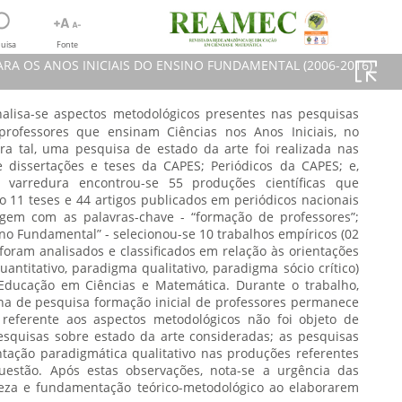
uisa
Fonte
A OS ANOS INICIAIS DO ENSINO FUNDAMENTAL (2006-2016)
nalisa-se aspectos metodológicos presentes nas pesquisas
professores que ensinam Ciências nos Anos Iniciais, no
UE ENSINAM CIÊNCIAS PARA
ra tal, uma pesquisa de estado da arte foi realizada nas
NG SCIENCES IN ELEMENTARY
e dissertações e teses da CAPES; Periódicos da CAPES; e,
varredura encontrou-se 55 produções científicas que
, 2019
 11 teses e 44 artigos publicados em periódicos nacionais
ragem com as palavras-chave - “formação de professores”;
sino Fundamental” - selecionou-se 10 trabalhos empíricos (02
s foram analisados e classificados em relação às orientações
ntitativo, paradigma qualitativo, paradigma sócio crítico)
Educação em Ciências e Matemática. Durante o trabalho,
ha de pesquisa formação inicial de professores permanece
referente aos aspectos metodológicos não foi objeto de
quisas sobre estado da arte consideradas; as pesquisas
tação paradigmática qualitativo nas produções referentes
estão. Após estas observações, nota-se a urgência das
eza e fundamentação teórico-metodológico ao elaborarem