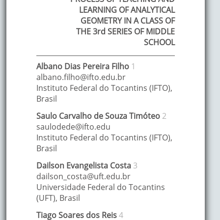
LEARNING OF ANALYTICAL
GEOMETRY IN A CLASS OF
THE 3rd SERIES OF MIDDLE
SCHOOL
Albano
Dias Pereira Filho
1
albano.filho@ifto.edu.br
Instituto Federal do Tocantins (IFTO)
,
Brasil
Saulo
Carvalho de Souza Timóteo
2
saulodede@ifto.edu
Instituto Federal do Tocantins (IFTO)
,
Brasil
Dailson
Evangelista Costa
3
dailson_costa@uft.edu.br
Universidade Federal do Tocantins
(UFT)
,
Brasil
Tiago
Soares dos Reis
4