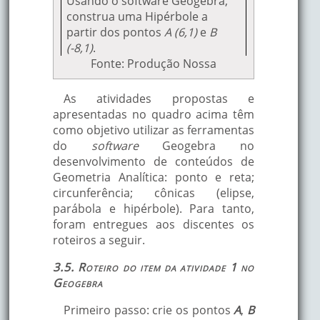
Usando o software Geogebra,
construa uma Hipérbole a
partir dos pontos
A (6,1)
e
B
(-8,1)
.
Fonte: Produção Nossa
As atividades propostas e
apresentadas no quadro acima têm
como objetivo utilizar as ferramentas
do
software
Geogebra no
desenvolvimento de conteúdos de
Geometria Analítica: ponto e reta;
circunferência; cônicas (elipse,
parábola e hipérbole). Para tanto,
foram entregues aos discentes os
roteiros a seguir.
3.5. Roteiro do item da atividade 1 no
Geogebra
Primeiro passo: crie os pontos
A
,
B