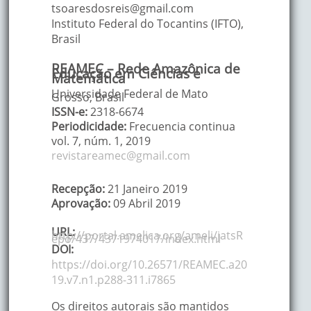
tsoaresdosreis@gmail.com
Instituto Federal do Tocantins (IFTO)
,
Brasil
REAMEC – Rede Amazônica de
Educação em Ciências e
Matemática
Universidade Federal de Mato
Grosso, Brasil
ISSN-e:
2318-6674
Periodicidade:
Frecuencia continua
vol. 7
, núm. 1,
2019
revistareamec@gmail.com
Recepção:
21 Janeiro 2019
Aprovação:
09 Abril 2019
URL:
http://portal.amelica.org/ameli/jatsR
epo/437/4371974017/index.html
DOI:
https://doi.org/10.26571/REAMEC.a20
19.v7.n1.p288-311.i7865
Os direitos autorais são mantidos