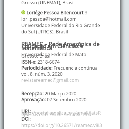
Grosso (UNEMAT)
,
Brasil
Loriége
Pessoa Bitencourt
3
lori.pessoa@hotmail.com
Universidade Federal do Rio Grande
do Sul (UFRGS)
,
Brasil
REAMEC – Rede Amazônica de
Educação em Ciências e
Matemática
Universidade Federal de Mato
Grosso, Brasil
ISSN-e:
2318-6674
Periodicidade:
Frecuencia continua
vol. 8
, núm. 3,
2020
revistareamec@gmail.com
Recepção:
20 Março 2020
Aprovação:
07 Setembro 2020
URL:
http://portal.amelica.org/ameli/jatsR
epo/437/4371932014/index.html
DOI:
https://doi.org/10.26571/reamec.v8i3