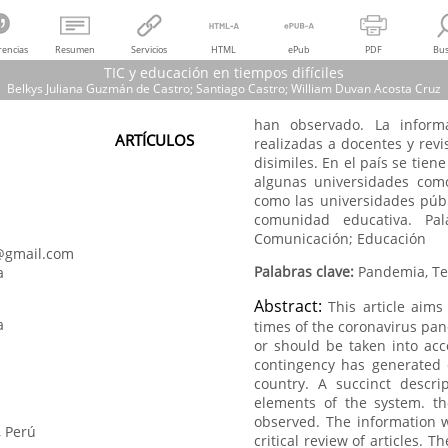
rencias
Resumen
Servicios
HTML
ePub
PDF
Bus
TIC y educación en tiempos difíciles
Belkys Juliana Guzmán de Castro; Santiago Castro; William Duvan Acosta Cruz
han observado. La informa
Belkys Juliana Guzmán de Castro; Santiago Castro; William Duvan Acosta Cru
ARTÍCULOS
realizadas a docentes y revi
TIC y educación en tiempos difíciles
disimiles. En el país se tie
ICT and Education in Difficult Times
algunas universidades como
Delectus,
vol.
4, núm. 2, 2021
como las universidades públ
Instituto Nacional de Investigación y Capacitación Continua
comunidad educativa. Pal
Comunicación; Educación
@gmail.com
Palabras clave:
Pandemia, Te
a
Abstract:
This article aims
a
times of the coronavirus pan
or should be taken into ac
contingency has generated d
country. A succinct descri
elements of the system. 
observed. The information 
, Perú
critical review of articles. 