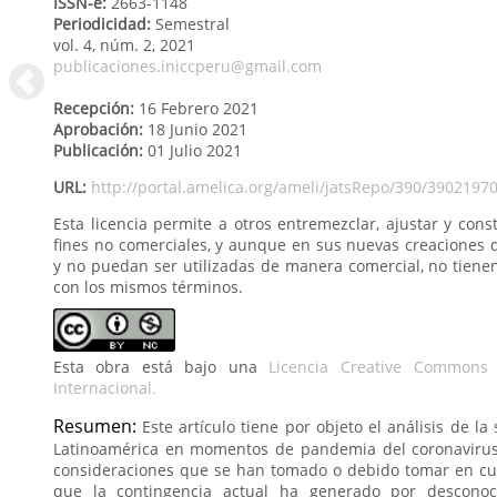
ISSN-e:
2663-1148
Periodicidad:
Semestral
vol. 4
, núm. 2,
2021
publicaciones.iniccperu@gmail.com
Recepción:
16 Febrero 2021
Aprobación:
18 Junio 2021
Publicación:
01 Julio 2021
URL:
http://portal.amelica.org/ameli/jatsRepo/390/3902197
Esta licencia permite a otros entremezclar, ajustar y cons
fines no comerciales, y aunque en sus nuevas creaciones 
y no puedan ser utilizadas de manera comercial, no tienen
con los mismos términos.
Esta obra está bajo una
Licencia Creative Commons 
Internacional.
Resumen:
Este artículo tiene por objeto el análisis de l
Latinoamérica en momentos de pandemia del coronavirus.
consideraciones que se han tomado o debido tomar en cu
que la contingencia actual ha generado por desconoc