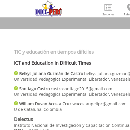
Secciones
Refe
TIC y educación en tiempos difíciles
ICT and Education in Difficult Times
Belkys Juliana
Guzmán de Castro
belkys.juliana.guzman
Universidad Pedagógica Experimental Libertador
,
Venezuel
Santiago
Castro
castrosantiago2015@gmail.com
Universidad Pedagógica Experimental Libertador
,
Venezuel
William Duvan
Acosta Cruz
wacostaupelipc@gmail.com
U de Cataluña
,
Colombia
Delectus
Instituto Nacional de Investigación y Capacitación Continua