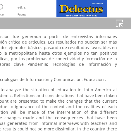
car
Fuente
ción fue generada a partir de entrevistas informales
z
sión crítica de artículos. Los resultados no pueden ser más
ne dos ejemplos básicos pasando de resultados favorables en
 la metropolitana hasta otros ejemplos no tan positivos
icas, por los problemas de conectividad y formación de la
abras clave Pandemia; Tecnologías de Información y
cnologías de Información y Comunicación, Educación .
 to analyze the situation of education in Latin America at
demic. Reflections and considerations that have been taken
count are presented to make the changes that the current
ue to ignorance of the context and the realities of each
ption will be made of the interrelation of the different
the changes made and the consequences that have been
was generated from informal interviews with teachers and
The results could not be more dissimilar. In the country there