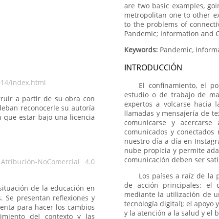
are two basic examples, goi
metropolitan one to other ex
to the problems of connecti
Pandemic; Information and 
Keywords:
INTRODUCCIÓN
014/index.html
El confinamiento, el 
estudio o de trabajo de ma
truir a partir de su obra con
expertos a volcarse hacia l
deban reconocerle su autoría
llamadas y mensajería de te
 que estar bajo una licencia
comunicarse y acercarse 
comunicados y conectados me
nuestro día a día en Instag
nube propicia y permite ada
comunicación deben ser sati
Atribución-NoComercial 4.0
Los países a raíz de l
de acción principales: el
a situación de la educación en
mediante la utilización de 
 Se presentan reflexiones y
tecnología digital); el apoyo
enta para hacer los cambios
y la atención a la salud y el 
imiento del contexto y las