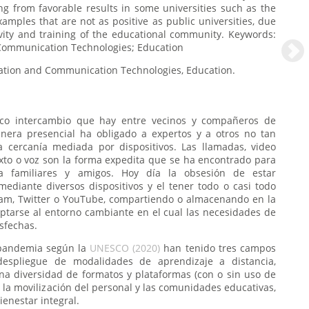
ng from favorable results in some universities such as the
amples that are not as positive as public universities, due
vity and training of the educational community. Keywords:
Communication Technologies; Education
Pandemic, Information and Communication Technologies, Education.
poco intercambio que hay entre vecinos y compañeros de
nera presencial ha obligado a expertos y a otros no tan
a cercanía mediada por dispositivos. Las llamadas, video
xto o voz son la forma expedita que se ha encontrado para
a familiares y amigos. Hoy día la obsesión de estar
diante diversos dispositivos y el tener todo o casi todo
ram, Twitter o YouTube, compartiendo o almacenando en la
ptarse al entorno cambiante en el cual las necesidades de
sfechas.
a pandemia según la
UNESCO (2020)
han tenido tres campos
 despliegue de modalidades de aprendizaje a distancia,
una diversidad de formatos y plataformas (con o sin uso de
 y la movilización del personal y las comunidades educativas,
bienestar integral.