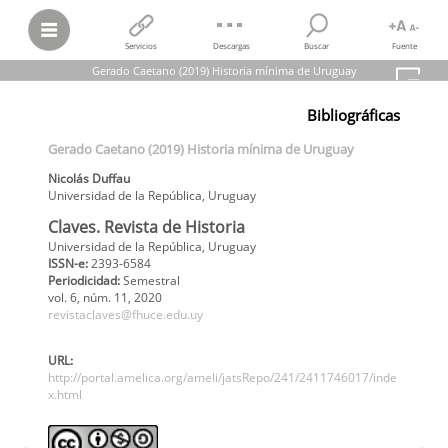
Servicios
Descargas
Buscar
Fuente
Gerado Caetano (2019) Historia mínima de Uruguay
Nicolás Duffau
Bibliográficas
Gerado Caetano (2019) Historia mínima de Uruguay
Claves. Revista de Historia,
vol.
6, núm. 11, 2020
Gerado Caetano (2019) Historia mínima de Uruguay
Universidad de la República
Nicolás
Duffau
Universidad de la República
,
Uruguay
Claves. Revista de Historia
Universidad de la República, Uruguay
ISSN-e:
2393-6584
Periodicidad:
Semestral
vol. 6
, núm. 11,
2020
revistaclaves@fhuce.edu.uy
URL:
http://portal.amelica.org/ameli/jatsRepo/241/2411746017/inde
x.html