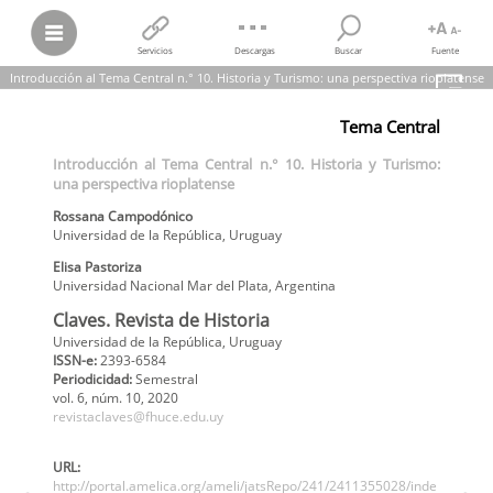
Servicios
Descargas
Buscar
Fuente
Introducción al Tema Central n.° 10. Historia y Turismo: una perspectiva rioplatense
Rossana Campodónico; Elisa Pastoriza
Tema Central
Introducción al Tema Central n.° 10. Historia y Turismo: una
perspectiva rioplatense
Introducción al Tema Central n.° 10. Historia y Turismo:
Claves. Revista de Historia,
vol.
6, núm. 10, 2020
una perspectiva rioplatense
Universidad de la República
Rossana
Campodónico
Universidad de la República
,
Uruguay
Elisa
Pastoriza
Universidad Nacional Mar del Plata
,
Argentina
Claves. Revista de Historia
Universidad de la República, Uruguay
ISSN-e:
2393-6584
Periodicidad:
Semestral
vol. 6
, núm. 10,
2020
revistaclaves@fhuce.edu.uy
URL:
http://portal.amelica.org/ameli/jatsRepo/241/2411355028/inde