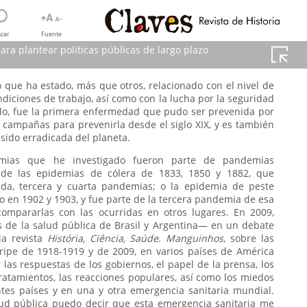
car
Fuente
ra plantear políticas públicas de largo plazo
 que ha estado, más que otros, relacionado con el nivel de
ndiciones de trabajo, así como con la lucha por la seguridad
ades para plantear políticas
mplo, fue la primera enfermedad que pudo ser prevenida por
 campañas para prevenirla desde el siglo XIX, y es también
sido erradicada del planeta.
mias que he investigado fueron parte de pandemias
o de las epidemias de cólera de 1833, 1850 y 1882, que
da, tercera y cuarta pandemias; o la epidemia de peste
 en 1902 y 1903, y fue parte de la tercera pandemia de esa
ompararlas con las ocurridas en otros lugares. En 2009,
s de la salud pública de Brasil y Argentina— en un debate
la revista
História, Ciência, Saúde. Manguinhos
, sobre las
ripe de 1918-1919 y de 2009, en varios países de América
 las respuestas de los gobiernos, el papel de la prensa, los
ratamientos, las reacciones populares, así como los miedos
ntes países y en una y otra emergencia sanitaria mundial.
lud pública puedo decir que esta emergencia sanitaria me