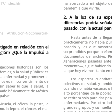
017/index.html
ha acercado a mi objeto de
pandemia que vivirla.
2. A la luz de su expe
diferencias podría señal
pasado, con la actual pa
s Atribución-NoComercial-
Hasta antes de la lleg
prácticamente no había pu
tigado en relación con el
pasado, y las que nosotro
sorprendidos porque creíam
gión? ¿Qué la impulsó a
documentos de archivo. Pi
generaciones pasadas ante
momento—, sigue habiendo di
aciones históricas son los
la que hoy vivimos, tanto en 
emias) y la salud pública; es
 la enfermedad y promover el
Los aspectos cuantitat
ellos es mi convencimiento de
colectivos de salud, y tamb
in saber lo que la salud, la
cuando no había vacunas o l
upado básicamente de México,
alto porcentaje de la pobla
países.
se retirara solo para dar pa
enfermedades. Por otro la
uela, el cólera, la peste, la
grandes grupos, y su huella
ismo, la lepra, el cáncer, el mal