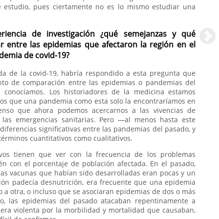
 estudio, pues ciertamente no es lo mismo estudiar una
riencia de investigación ¿qué semejanzas y qué
ar entre las epidemias que afectaron la región en el
ndemia de covid-19?
ada de la covid-19, habría respondido a esta pregunta que
nto de comparación entre las epidemias o pandemias del
s conocíamos. Los historiadores de la medicina estamos
os que una pandemia como esta solo la encontraríamos en
enso que ahora podemos acercarnos a las vivencias de
 las emergencias sanitarias. Pero —al menos hasta este
ferencias significativas entre las pandemias del pasado, y
términos cuantitativos como cualitativos.
ivos tienen que ver con la frecuencia de los problemas
ién con el porcentaje de población afectada. En el pasado,
as vacunas que habían sido desarrolladas eran pocas y un
ción padecía desnutrición, era frecuente que una epidemia
so a otra, o incluso que se asociaran epidemias de dos o más
do, las epidemias del pasado atacaban repentinamente a
 era violenta por la morbilidad y mortalidad que causaban,