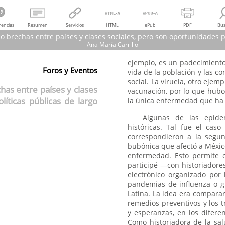
rencias
Resumen
Servicios
HTML
ePub
PDF
Bus
brechas entre países y clases sociales, pero son oportunidades pa
Ana María Carrillo
ejemplo, es un padecimiento
Ana María Carrillo
Foros y Eventos
vida de la población y las co
as han acentuado brechas entre países y clases sociales, pero son oportunid
social. La viruela, otro eje
públicas de largo plazo
as entre países y clases
vacunación, por lo que hubo
Claves. Revista de Historia,
vol.
6, núm. 10, 2020
líticas públicas de largo
la única enfermedad que ha 
Universidad de la República
Algunas de las epide
históricas. Tal fue el cas
correspondieron a la segun
bubónica que afectó a México
enfermedad. Esto permite c
participé —con historiadore
electrónico organizado por 
pandemias de influenza o g
Latina. La idea era comparar
remedios preventivos y los t
y esperanzas, en los difere
Como historiadora de la sa