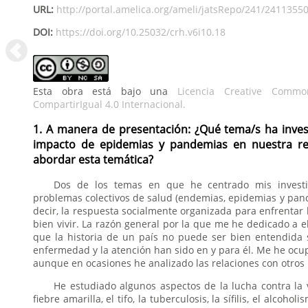
URL:
http://portal.amelica.org/ameli/jatsRepo/241/2411355
DOI:
https://doi.org/10.25032/crh.v6i10.18
Esta obra está bajo una
Licencia Creative Common
CompartirIgual 4.0 Internacional.
1. A manera de presentación: ¿Qué tema/s ha inves
impacto de epidemias y pandemias en nuestra re
abordar esta temática?
Dos de los temas en que he centrado mis investig
problemas colectivos de salud (endemias, epidemias y pand
decir, la respuesta socialmente organizada para enfrentar
bien vivir. La razón general por la que me he dedicado a 
que la historia de un país no puede ser bien entendida s
enfermedad y la atención han sido en y para él. Me he oc
aunque en ocasiones he analizado las relaciones con otros 
He estudiado algunos aspectos de la lucha contra la vir
fiebre amarilla, el tifo, la tuberculosis, la sífilis, el alcohol