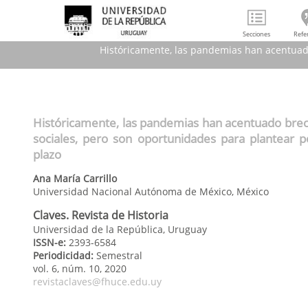
Secciones
Refe
Históricamente, las pandemias han acentuado 
Históricamente, las pandemi
Históricamente, las pandemias han acentuado brech
sociales, pero son oportunidades para plantear po
plazo
Ana María
Carrillo
Universidad Nacional Autónoma de México
,
México
Claves. Revista de Historia
Universidad de la República, Uruguay
ISSN-e:
2393-6584
Periodicidad:
Semestral
vol. 6
, núm. 10,
2020
revistaclaves@fhuce.edu.uy