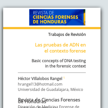
Trabajos de Revisión
Las pruebas de ADN en
el contexto forense
Basic concepts of DNA testing
in the forensic context
1
Héctor
Villalobos Rangel
hrangel13@hotmail.com
Universidad de Guadalajara
,
México
Revista de Ciencias Forenses
de Honduras
Dirección de Medicina Forense de
Honduras, Honduras