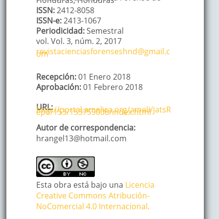
ISSN:
2412-8058
ISSN-e:
2413-1067
Periodicidad:
Semestral
vol. Vol. 3
, núm. 2,
2017
revistacienciasforenseshnd@gmail.c
om
Recepción:
01 Enero 2018
Aprobación:
01 Febrero 2018
URL:
http://portal.amelica.org/ameli/jatsR
epo/153/153759008/index.html
Autor de correspondencia:
hrangel13@hotmail.com
Esta obra está bajo una
Licencia
Creative Commons Atribución-
NoComercial 4.0 Internacional.